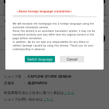
お気に入りアイテムに追加
<About foreign language translation>
アイテム説明 / 素材
We will translate the homepage into a foreign language using the
automatic translation service.
Since this service is an automatic translation system, it may not be
translated correctly and may differ from the original content of the
シェアする
page before translation.
In addition, we do not take any responsibility for any direct or
indirect damage caused by using this service. Thank you for your
understanding in advance.
Switch language
Cancel
ショップ名
CAPCOM STORE SENDAI
店舗名
仙台PARCO
特定商取引法など法令に基づく表記は
こちら
ショップお問い合わせは
こちら