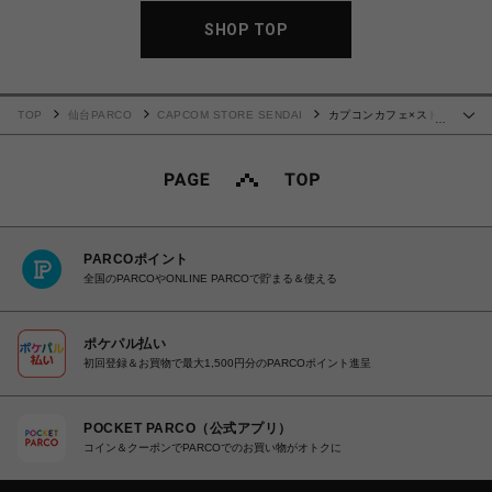
SHOP TOP
TOP
仙台PARCO
CAPCOM STORE SENDAI
カプコンカフェ×スト
…
リートファイター6 証明写真風ステッカー(ジェイミー)
PARCOポイント
全国のPARCOやONLINE PARCOで貯まる＆使える
ポケパル払い
初回登録＆お買物で最大1,500円分のPARCOポイント進呈
POCKET PARCO（公式アプリ）
コイン＆クーポンでPARCOでのお買い物がオトクに