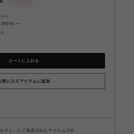
呈
こちら
12時00分 〜
せる
カートに入れる
お気に入りアイテムに追加
ァイター6 証明写真風ステッカー(ジェイミー) ジェイミー
2000016498257
カフェ」にて発売されたアイテムです。