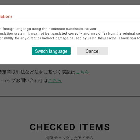
lation>
a foreign language using the automatic translation service.
anslation system, it may not be translated correctly and may differ from the original c
onsibility for any direct or indirect damage caused by using this service. Thank you 
Switch language
Cancel
ショップ名
CAPCOM STORE SENDAI
店舗名
仙台PARCO
特定商取引法など法令に基づく表記は
こちら
ショップお問い合わせは
こちら
CHECKED ITEMS
最近チェックしたアイテム