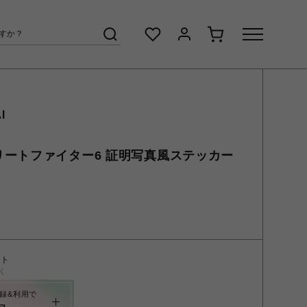
I
リートファイター6 証明写真風ステッカー
ント
く
録&利用で