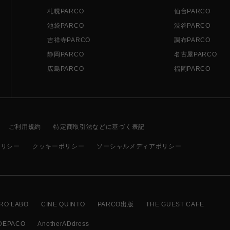
札幌PARCO
仙台PARCO
池袋PARCO
渋谷PARCO
吉祥寺PARCO
調布PARCO
静岡PARCO
名古屋PARCO
広島PARCO
福岡PARCO
ご利用規約
特定商取引法などに基づく表記
ポリシー
クッキーポリシー
ソーシャルメディアポリシー
RO LABO
CINE QUINTO
PARCO出版
THE GUEST CAFE
DEPACO
AnotherADdress