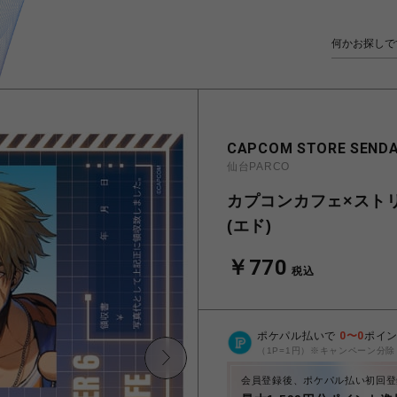
CAPCOM STORE SENDA
仙台PARCO
カプコンカフェ×スト
(エド)
￥770
税込
ポケパル払いで
0
〜
0
ポイ
（1P=1円）※キャンペーン分除
会員登録後、ポケパル払い初回登