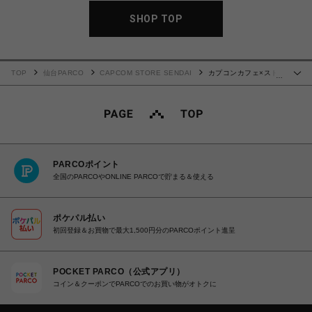
SHOP TOP
TOP
仙台PARCO
CAPCOM STORE SENDAI
カプコンカフェ×スト
…
リートファイター6 証明写真風ステッカー(リーフェン)
PARCOポイント
全国のPARCOやONLINE PARCOで貯まる＆使える
ポケパル払い
初回登録＆お買物で最大1,500円分のPARCOポイント進呈
POCKET PARCO（公式アプリ）
コイン＆クーポンでPARCOでのお買い物がオトクに