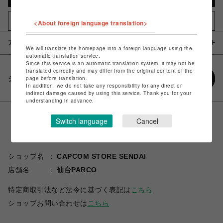
お気に入りアイテムに追加
<About foreign language translation>
アイテム説明 / 素材
We will translate the homepage into a foreign language using the
automatic translation service.
Since this service is an automatic translation system, it may not be
translated correctly and may differ from the original content of the
シェアする
page before translation.
In addition, we do not take any responsibility for any direct or
indirect damage caused by using this service. Thank you for your
understanding in advance.
Switch language
Cancel
ショップ名
CAPCOM STORE SENDAI
店舗名
仙台PARCO
特定商取引法など法令に基づく表記は
こちら
ショップお問い合わせは
こちら