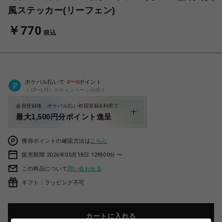
風ステッカー(リーフェン)
￥770
税込
ポケパル払いで
0
〜
0
ポイント
（1P=1円）※キャンペーン分除く
会員登録後、ポケパル払い初回登録&利用で
最大1,500円分ポイント進呈
獲得ポイントの確認方法は
こちら
販売期間 2026年05月18日 12時00分 〜
この商品について
問い合わせる
ギフト：ラッピング不可
カートに入れる