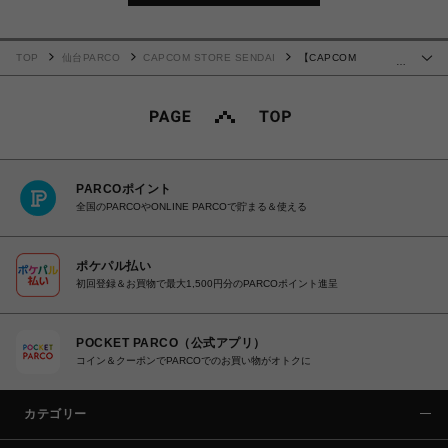
TOP
仙台PARCO
CAPCOM STORE SENDAI
【CAPCOM
…
CREATORS LABEL】 カプコンファイティング百人一首 メモ付箋(ジュリ)
PARCOポイント
全国のPARCOやONLINE PARCOで貯まる＆使える
ポケパル払い
初回登録＆お買物で最大1,500円分のPARCOポイント進呈
POCKET PARCO（公式アプリ）
コイン＆クーポンでPARCOでのお買い物がオトクに
カテゴリー