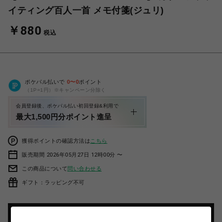
イティング百人一首 メモ付箋(ジュリ)
￥880
税込
ポケパル払いで
0
〜
0
ポイント
（1P=1円）※キャンペーン分除く
会員登録後、ポケパル払い初回登録&利用で
最大1,500円分ポイント進呈
獲得ポイントの確認方法は
こちら
販売期間 2026年05月27日 12時00分 〜
この商品について
問い合わせる
ギフト：ラッピング不可
カートに入れる