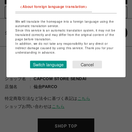
<About foreign language translation>
お気に入りアイテムに追加
We will translate the homepage into a foreign language using the
automatic translation service.
Since this service is an automatic translation system, it may not be
シェアする
translated correctly and may differ from the original content of the
page before translation.
In addition, we do not take any responsibility for any direct or
indirect damage caused by using this service. Thank you for your
understanding in advance.
Switch language
Cancel
ショップ名
CAPCOM STORE SENDAI
店舗名
仙台PARCO
特定商取引法など法令に基づく表記は
こちら
ショップお問い合わせは
こちら
SHOP TOP