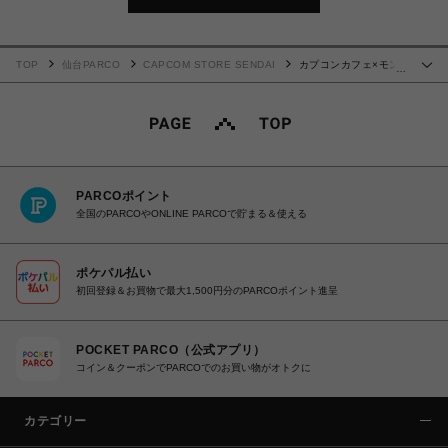
TOP
仙台PARCO
CAPCOM STORE SENDAI
カプコンカフェ×モン
…
スターハンターワイルズ レザーキーホルダー(トレーディング)
PARCOポイント
全国のPARCOやONLINE PARCOで貯まる＆使える
ポケパル払い
初回登録＆お買物で最大1,500円分のPARCOポイント進呈
POCKET PARCO（公式アプリ）
コイン＆クーポンでPARCOでのお買い物がオトクに
カテゴリー