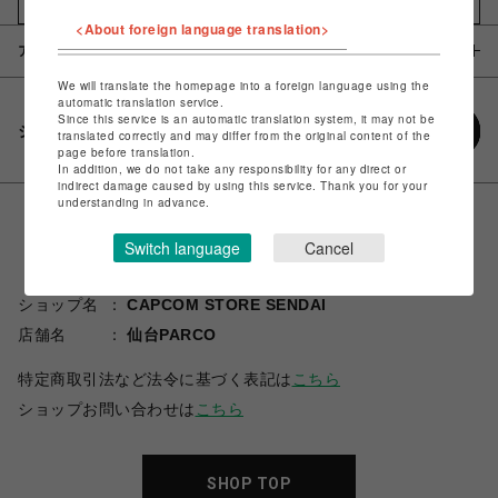
お気に入りアイテムに追加
<About foreign language translation>
アイテム説明 / 素材
We will translate the homepage into a foreign language using the
automatic translation service.
Since this service is an automatic translation system, it may not be
シェアする
translated correctly and may differ from the original content of the
page before translation.
In addition, we do not take any responsibility for any direct or
indirect damage caused by using this service. Thank you for your
understanding in advance.
Switch language
Cancel
ショップ名
CAPCOM STORE SENDAI
店舗名
仙台PARCO
特定商取引法など法令に基づく表記は
こちら
ショップお問い合わせは
こちら
SHOP TOP