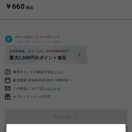
￥660
税込
ポケパル払いで
0
〜
0
ポイント
（1P=1円）※キャンペーン分除く
会員登録後、ポケパル払い初回登録&利用で
最大1,500円分ポイント進呈
獲得ポイントの確認方法は
こちら
販売期間 2026年05月25日 12時00分 〜
この商品について
問い合わせる
ギフト：ラッピング不可
完売しました