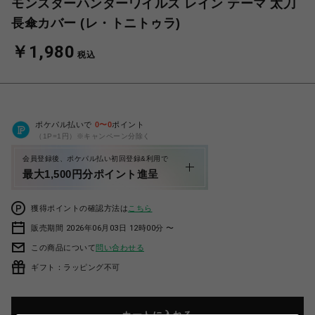
モンスターハンターワイルズ レイン テーマ 太刀
長傘カバー (レ・トニトゥラ)
￥1,980
税込
ポケパル払いで
0
〜
0
ポイント
（1P=1円）※キャンペーン分除く
会員登録後、ポケパル払い初回登録&利用で
最大1,500円分ポイント進呈
獲得ポイントの確認方法は
こちら
販売期間 2026年06月03日 12時00分 〜
この商品について
問い合わせる
ギフト：ラッピング不可