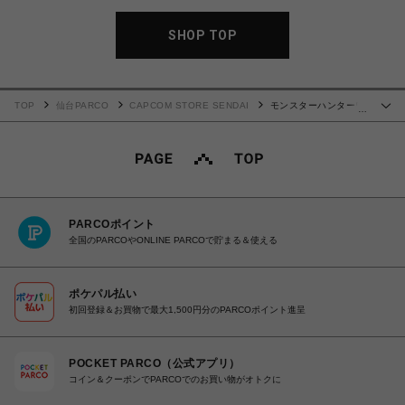
SHOP TOP
TOP
仙台PARCO
CAPCOM STORE SENDAI
モンスターハンターワ
…
イルズ レイン テーマ 太刀 長傘カバー (レ・トニトゥラ)
PARCOポイント
全国のPARCOやONLINE PARCOで貯まる＆使える
ポケパル払い
初回登録＆お買物で最大1,500円分のPARCOポイント進呈
POCKET PARCO（公式アプリ）
コイン＆クーポンでPARCOでのお買い物がオトクに