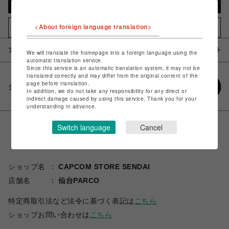
カートに入れる
<About foreign language translation>
お気に入りアイテムに追加
アイテム説明 / 素材
We will translate the homepage into a foreign language using the
automatic translation service.
Since this service is an automatic translation system, it may not be
translated correctly and may differ from the original content of the
page before translation.
シェアする
In addition, we do not take any responsibility for any direct or
indirect damage caused by using this service. Thank you for your
understanding in advance.
Switch language
Cancel
ショップ名
CAPCOM STORE SENDAI
店舗名
仙台PARCO
特定商取引法など法令に基づく表記は
こちら
ショップお問い合わせは
こちら