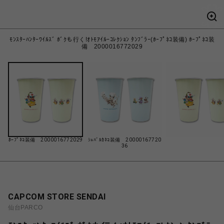
ﾓﾝｽﾀｰﾊﾝﾀｰﾜｲﾙｽﾞ ﾎﾞｸも行く!ｵﾄﾓｱｲﾙｰｺﾚｸｼｮﾝ ﾀﾝﾌﾞﾗｰ(ﾎｰﾌﾟﾈｺ装備) ﾎｰﾌﾟﾈｺ装
備 2000016772029
ﾎｰﾌﾟﾈｺ装備 2000016772029
ｼｭﾊﾞﾙｶﾈｺ装備 20000167720
36
CAPCOM STORE SENDAI
仙台PARCO