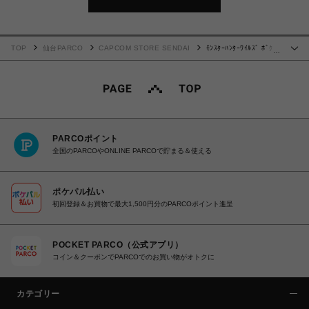
TOP
仙台PARCO
CAPCOM STORE SENDAI
ﾓﾝｽﾀｰﾊﾝﾀｰﾜｲﾙｽﾞ ﾎﾞｸも
…
行く!ｵﾄﾓｱｲﾙｰｺﾚｸｼｮﾝ ﾀﾝﾌﾞﾗｰ(ﾎｰﾌﾟﾈｺ装備)
PARCOポイント
全国のPARCOやONLINE PARCOで貯まる＆使える
ポケパル払い
初回登録＆お買物で最大1,500円分のPARCOポイント進呈
POCKET PARCO（公式アプリ）
コイン＆クーポンでPARCOでのお買い物がオトクに
カテゴリー