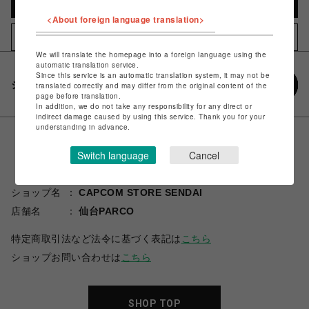
カートに入れる
<About foreign language translation>
お気に入りアイテムに追加
We will translate the homepage into a foreign language using the
automatic translation service.
Since this service is an automatic translation system, it may not be
シェアする
translated correctly and may differ from the original content of the
page before translation.
In addition, we do not take any responsibility for any direct or
indirect damage caused by using this service. Thank you for your
understanding in advance.
Switch language
Cancel
ショップ名
CAPCOM STORE SENDAI
店舗名
仙台PARCO
特定商取引法など法令に基づく表記は
こちら
ショップお問い合わせは
こちら
SHOP TOP