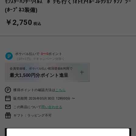
ﾓﾝｽﾀｰﾊﾝﾀｰﾜｲﾙｽﾞ ﾎﾞｸも行く!ｵﾄﾓｱｲﾙｰｺﾚｸｼｮﾝ ﾀﾝﾌﾞﾗｰ
(ﾎｰﾌﾟﾈｺ装備)
￥2,750
税込
ポケパル払いで
0
〜
0
ポイント
（1P=1円）※キャンペーン分除く
会員登録後、ポケパル払い初回登録&利用で
最大1,500円分ポイント進呈
獲得ポイントの確認方法は
こちら
販売期間 2026年05月30日 12時00分 〜
この商品について
問い合わせる
ギフト：ラッピング不可