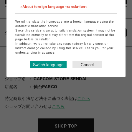
<About foreign language translation>
お気に入りアイテムに追加
We will translate the homepage into a foreign language using the
automatic translation service.
Since this service is an automatic translation system, it may not be
シェアする
translated correctly and may differ from the original content of the
page before translation.
In addition, we do not take any responsibility for any direct or
indirect damage caused by using this service. Thank you for your
understanding in advance.
Switch language
Cancel
ショップ名
CAPCOM STORE SENDAI
店舗名
仙台PARCO
特定商取引法など法令に基づく表記は
こちら
ショップお問い合わせは
こちら
SHOP TOP