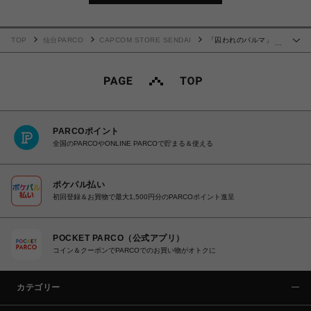
TOP
仙台PARCO
CAPCOM STORE SENDAI
「囚われのパルマ」シ
…
リーズ ハンカチタオルセット(アオイ)
PARCOポイント
全国のPARCOやONLINE PARCOで貯まる＆使える
ポケパル払い
初回登録＆お買物で最大1,500円分のPARCOポイント進呈
POCKET PARCO（公式アプリ）
コイン＆クーポンでPARCOでのお買い物がオトクに
カテゴリー