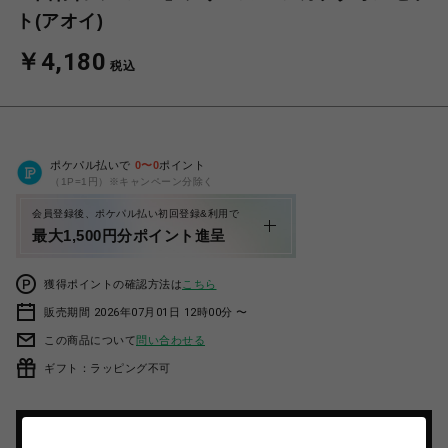
ト(アオイ)
￥4,180
税込
ポケパル払いで
0
〜
0
ポイント
（1P=1円）※キャンペーン分除く
会員登録後、ポケパル払い初回登録&利用で
最大1,500円分ポイント進呈
獲得ポイントの確認方法は
こちら
販売期間 2026年07月01日 12時00分 〜
この商品について
問い合わせる
ギフト：ラッピング不可
カートに入れる