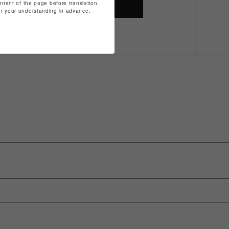
ontent of the page before translation.
SHOP TOP
for your understanding in advance.