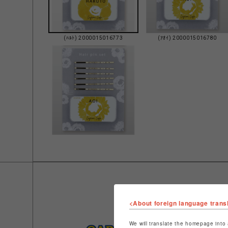
(ﾊﾙﾄ) 2000015016773
(ｱｵｲ) 2000015016780
<About foreign language trans
We will translate the homepage into 