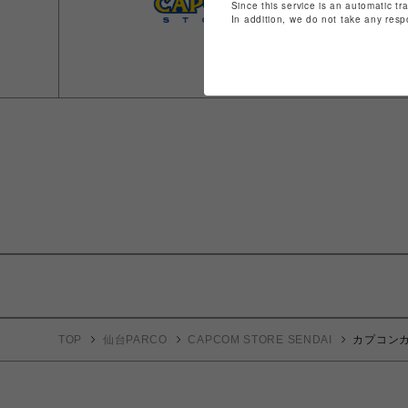
Since this service is an automatic tr
In addition, we do not take any resp
TOP
仙台PARCO
CAPCOM STORE SENDAI
カプコンカ