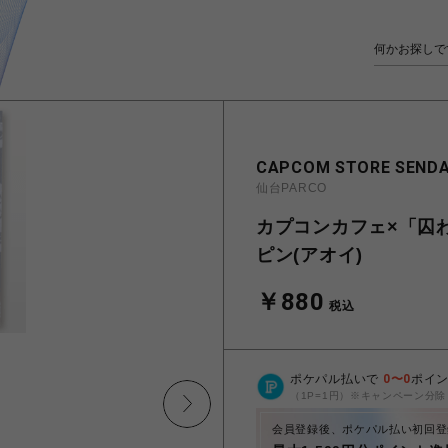
CAPCOM STORE SENDA
仙台PARCO
カプコンカフェ×「囚
ピン(アオイ)
￥880
税込
ポケパル払いで
0
〜
0
ポイ
（1P=1円）※キャンペーン分除
会員登録後、ポケパル払い初回登