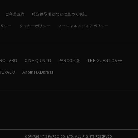
ご利用規約
特定商取引法などに基づく表記
ポリシー
クッキーポリシー
ソーシャルメディアポリシー
RO LABO
CINE QUINTO
PARCO出版
THE GUEST CAFE
DEPACO
AnotherADdress
COPYRIGHT © PARCO CO.,LTD. ALL RIGHTS RESERVED.