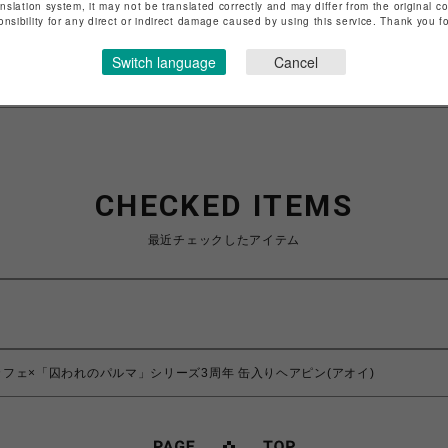
anslation system, it may not be translated correctly and may differ from the original c
onsibility for any direct or indirect damage caused by using this service. Thank you 
特定商取引法など法令に基づく表記は
こちら
ショップお問い合わせは
こちら
Switch language
Cancel
CHECKED ITEMS
最近チェックしたアイテム
フェ×「囚われのパルマ」シリーズ3周年 缶入りヘアピン(アオイ)