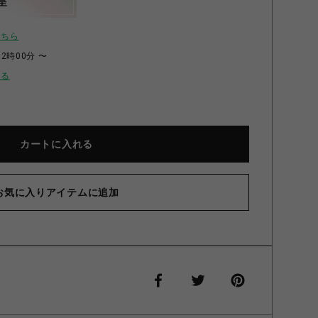
呈
こちら
12時00分 〜
せる
カートに入れる
お気に入りアイテムに追加
ルマ」シリーズ3周年 缶入りヘアピン(アオイ) (ｱｵｲ)
2000015016780