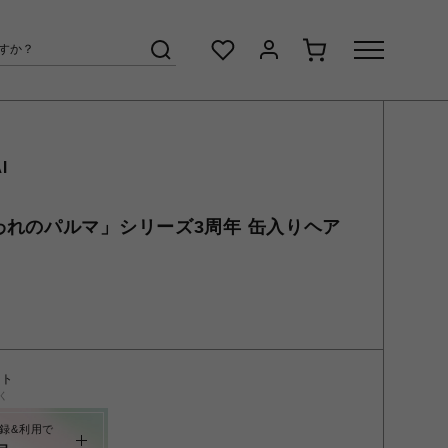
I
われのパルマ」シリーズ3周年 缶入りヘア
ント
く
録&利用で