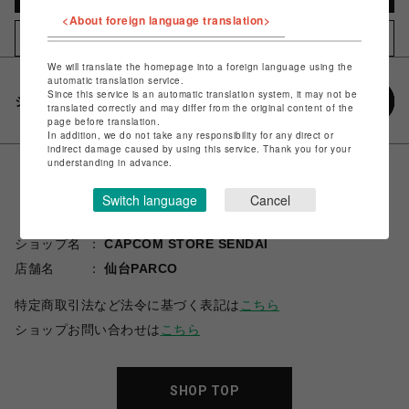
<About foreign language translation>
お気に入りアイテムに追加
We will translate the homepage into a foreign language using the
automatic translation service.
Since this service is an automatic translation system, it may not be
シェアする
translated correctly and may differ from the original content of the
page before translation.
In addition, we do not take any responsibility for any direct or
indirect damage caused by using this service. Thank you for your
understanding in advance.
Switch language
Cancel
ショップ名
CAPCOM STORE SENDAI
店舗名
仙台PARCO
特定商取引法など法令に基づく表記は
こちら
ショップお問い合わせは
こちら
SHOP TOP