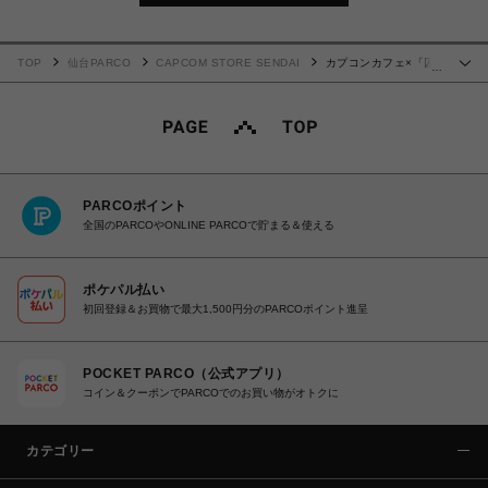
TOP
仙台PARCO
CAPCOM STORE SENDAI
カプコンカフェ×「囚
…
われのパルマ」シリーズ3周年 缶入りヘアピン(チアキ)
PARCOポイント
全国のPARCOやONLINE PARCOで貯まる＆使える
ポケパル払い
初回登録＆お買物で最大1,500円分のPARCOポイント進呈
POCKET PARCO（公式アプリ）
コイン＆クーポンでPARCOでのお買い物がオトクに
カテゴリー