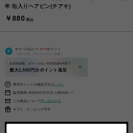
年 缶入りヘアピン(チアキ)
￥880
税込
ポケパル払いで
0
〜
0
ポイント
（1P=1円）※キャンペーン分除く
会員登録後、ポケパル払い初回登録&利用で
最大1,500円分ポイント進呈
獲得ポイントの確認方法は
こちら
販売期間 2026年07月01日 12時00分 〜
この商品について
問い合わせる
ギフト：ラッピング不可
カートに入れる