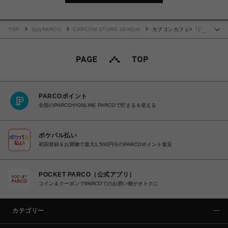
TOP
仙台PARCO
CAPCOM STORE SENDAI
カプコンカフェ×「囚
…
われのパルマ」シリーズ3周年 フラットポーチ(チアキ)
PARCOポイント
全国のPARCOやONLINE PARCOで貯まる＆使える
ポケパル払い
初回登録＆お買物で最大1,500円分のPARCOポイント進呈
POCKET PARCO（公式アプリ）
コイン＆クーポンでPARCOでのお買い物がオトクに
カテゴリー