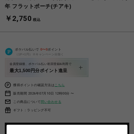
年 フラットポーチ(チアキ)
￥2,750
税込
ポケパル払いで
0
〜
0
ポイント
（1P=1円）※キャンペーン分除く
会員登録後、ポケパル払い初回登録&利用で
最大1,500円分ポイント進呈
獲得ポイントの確認方法は
こちら
販売期間 2026年07月10日 12時00分 〜
この商品について
問い合わせる
ギフト：ラッピング不可
カートに入れる