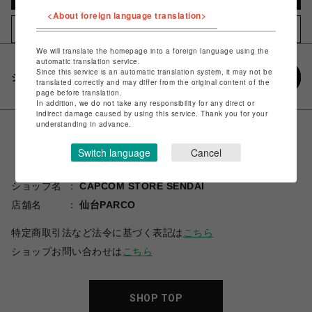
<About foreign language translation>
お気に入りアイテムに追加
We will translate the homepage into a foreign language using the
automatic translation service.
Since this service is an automatic translation system, it may not be
シェアする
translated correctly and may differ from the original content of the
page before translation.
In addition, we do not take any responsibility for any direct or
indirect damage caused by using this service. Thank you for your
understanding in advance.
Switch language
Cancel
ショップ名
CAPCOM STORE SENDAI
店舗名
仙台PARCO
特定商取引法など法令に基づく表記は
こちら
ショップお問い合わせは
こちら
SHOP TOP