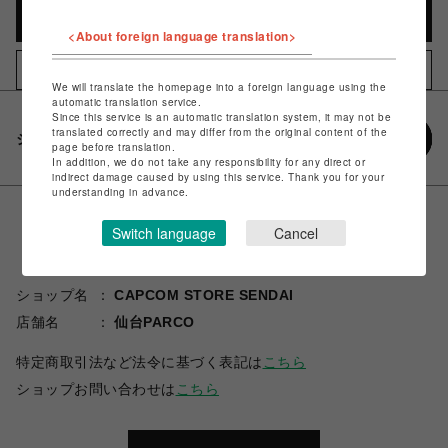
カートに入れる
<About foreign language translation>
お気に入りアイテムに追加
We will translate the homepage into a foreign language using the
automatic translation service.
Since this service is an automatic translation system, it may not be
translated correctly and may differ from the original content of the
シェアする
page before translation.
In addition, we do not take any responsibility for any direct or
indirect damage caused by using this service. Thank you for your
understanding in advance.
Switch language
Cancel
ショップ名
CAPCOM STORE SENDAI
店舗名
仙台PARCO
特定商取引法など法令に基づく表記は
こちら
ショップお問い合わせは
こちら