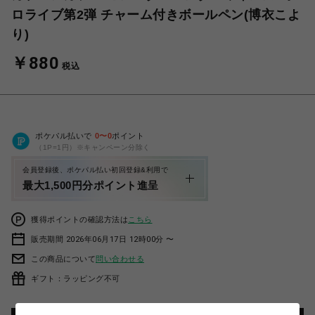
ロライブ第2弾 チャーム付きボールペン(博衣こよ
り)
￥880
税込
ポケパル払いで
0
〜
0
ポイント
（1P=1円）※キャンペーン分除く
会員登録後、ポケパル払い初回登録&利用で
最大1,500円分ポイント進呈
獲得ポイントの確認方法は
こちら
販売期間 2026年06月17日 12時00分 〜
この商品について
問い合わせる
ギフト：ラッピング不可