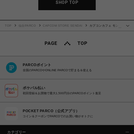
SHOP TOP
TOP
仙台PARCO
CAPCOM STORE SENDAI
カプコンカフェ モンス
…
ターハンターワイルズ×ホロライブ第2弾 チャーム付きボールペン(博衣こより)
PARCOポイント
全国のPARCOやONLINE PARCOで貯まる＆使える
ポケパル払い
初回登録＆お買物で最大1,500円分のPARCOポイント進呈
POCKET PARCO（公式アプリ）
コイン＆クーポンでPARCOでのお買い物がオトクに
カテゴリー