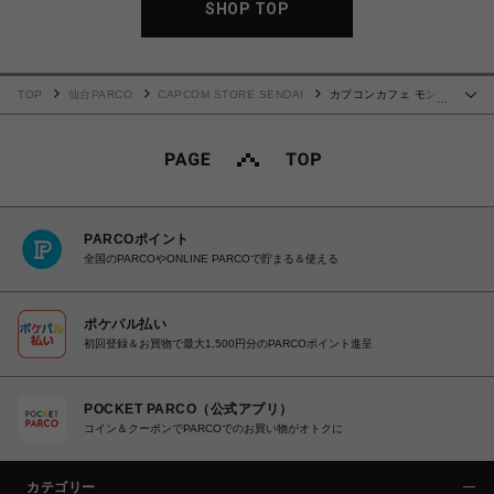
SHOP TOP
TOP
仙台PARCO
CAPCOM STORE SENDAI
カプコンカフェ モンス
…
ターハンターワイルズ×ホロライブ第2弾 マイクロファイバータオル(さくらみこ)
PARCOポイント
全国のPARCOやONLINE PARCOで貯まる＆使える
ポケパル払い
初回登録＆お買物で最大1,500円分のPARCOポイント進呈
POCKET PARCO（公式アプリ）
コイン＆クーポンでPARCOでのお買い物がオトクに
カテゴリー