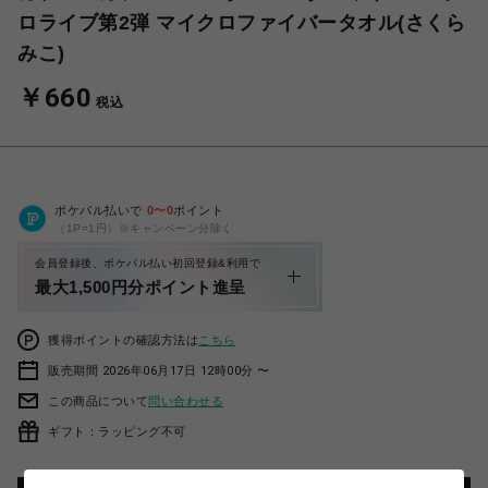
ロライブ第2弾 マイクロファイバータオル(さくら
みこ)
￥660
税込
ポケパル払いで
0
〜
0
ポイント
（1P=1円）※キャンペーン分除く
会員登録後、ポケパル払い初回登録&利用で
最大1,500円分ポイント進呈
獲得ポイントの確認方法は
こちら
販売期間 2026年06月17日 12時00分 〜
この商品について
問い合わせる
ギフト：ラッピング不可