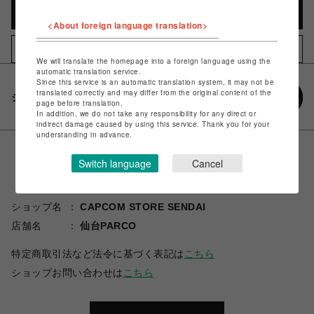
カートに入れる
<About foreign language translation>
お気に入りアイテムに追加
We will translate the homepage into a foreign language using the
automatic translation service.
Since this service is an automatic translation system, it may not be
translated correctly and may differ from the original content of the
シェアする
page before translation.
In addition, we do not take any responsibility for any direct or
indirect damage caused by using this service. Thank you for your
understanding in advance.
Switch language
Cancel
ショップ名
CAPCOM STORE SENDAI
店舗名
仙台PARCO
特定商取引法など法令に基づく表記は
こちら
ショップお問い合わせは
こちら