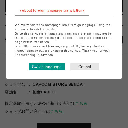
カートに入れる
<About foreign language translation>
お気に入りアイテムに追加
We will translate the homepage into a foreign language using the
automatic translation service.
Since this service is an automatic translation system, it may not be
translated correctly and may differ from the original content of the
シェアする
page before translation.
In addition, we do not take any responsibility for any direct or
indirect damage caused by using this service. Thank you for your
understanding in advance.
Switch language
Cancel
ショップ名
CAPCOM STORE SENDAI
店舗名
仙台PARCO
特定商取引法など法令に基づく表記は
こちら
ショップお問い合わせは
こちら