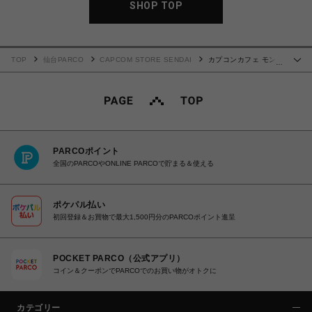
SHOP TOP
TOP
仙台PARCO
CAPCOM STORE SENDAI
カプコンカフェ モンス
…
ターハンターワイルズ×ホロライブ第2弾 マイクロファイバータオル(姫森ルーナ)
PARCOポイント
全国のPARCOやONLINE PARCOで貯まる＆使える
ポケパル払い
初回登録＆お買物で最大1,500円分のPARCOポイント進呈
POCKET PARCO（公式アプリ）
コイン＆クーポンでPARCOでのお買い物がオトクに
カテゴリー