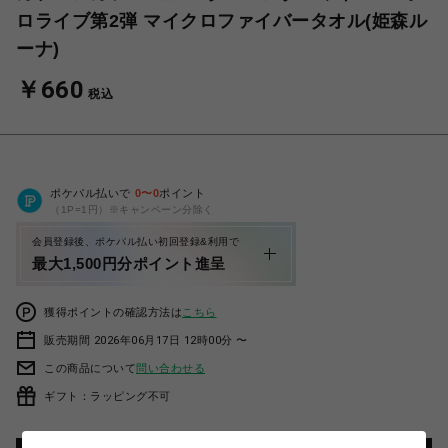
ロライブ第2弾 マイクロファイバータオル(姫森ル
ーナ)
￥660
税込
ポケパル払いで
0
〜
0
ポイント
（1P=1円）※キャンペーン分除く
会員登録後、ポケパル払い初回登録&利用で
最大1,500円分ポイント進呈
獲得ポイントの確認方法は
こちら
販売期間 2026年06月17日 12時00分 〜
この商品について
問い合わせる
ギフト：ラッピング不可