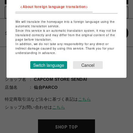
<About foreign language translation>
お気に入りアイテムに追加
We will translate the homepage into a foreign language using the
automatic translation service.
Since this service is an automatic translation system, it may not be
シェアする
translated correctly and may differ from the original content of the
page before translation.
In addition, we do not take any responsibility for any direct or
indirect damage caused by using this service. Thank you for your
understanding in advance.
Switch language
Cancel
ショップ名
CAPCOM STORE SENDAI
店舗名
仙台PARCO
特定商取引法など法令に基づく表記は
こちら
ショップお問い合わせは
こちら
SHOP TOP