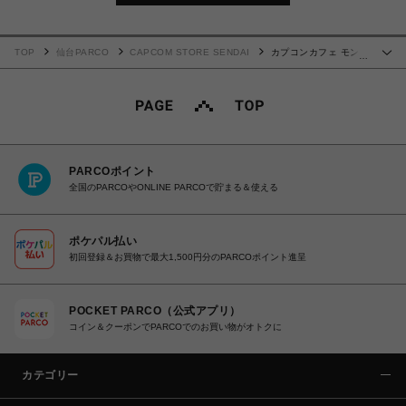
TOP
仙台PARCO
CAPCOM STORE SENDAI
カプコンカフェ モンス
…
ターハンターワイルズ×ホロライブ第2弾 ラバートレー(姫森ルーナ)
PARCOポイント
全国のPARCOやONLINE PARCOで貯まる＆使える
ポケパル払い
初回登録＆お買物で最大1,500円分のPARCOポイント進呈
POCKET PARCO（公式アプリ）
コイン＆クーポンでPARCOでのお買い物がオトクに
カテゴリー