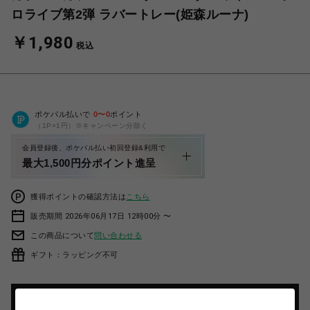
ロライブ第2弾 ラバートレー(姫森ルーナ)
￥1,980
税込
ポケパル払いで
0
〜
0
ポイント
（1P=1円）※キャンペーン分除く
会員登録後、ポケパル払い初回登録&利用で
最大1,500円分ポイント進呈
獲得ポイントの確認方法は
こちら
販売期間 2026年06月17日 12時00分 〜
この商品について
問い合わせる
ギフト：ラッピング不可
カートに入れる