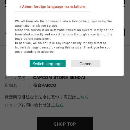
<About foreign language translation>
お気に入りアイテムに追加
We will translate the homepage into a foreign language using the
automatic translation service.
Since this service is an automatic translation system, it may not be
シェアする
translated correctly and may differ from the original content of the
page before translation.
In addition, we do not take any responsibility for any direct or
indirect damage caused by using this service. Thank you for your
understanding in advance.
Switch language
Cancel
ショップ名
CAPCOM STORE SENDAI
店舗名
仙台PARCO
特定商取引法など法令に基づく表記は
こちら
ショップお問い合わせは
こちら
SHOP TOP