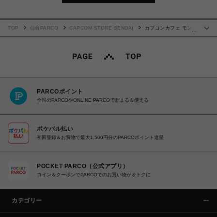
TOP
仙台PARCO
CAPCOM STORE SENDAI
カプコンカフェ モンス
…
ターハンターワイルズ×ホロライブ第2弾 Ｔシャツ(さくらみこ)
PARCOポイント
全国のPARCOやONLINE PARCOで貯まる＆使える
ポケパル払い
初回登録＆お買物で最大1,500円分のPARCOポイント進呈
POCKET PARCO（公式アプリ）
コイン＆クーポンでPARCOでのお買い物がオトクに
カテゴリー