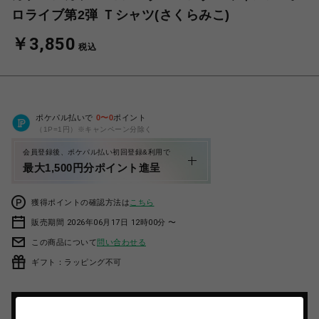
ロライブ第2弾 Ｔシャツ(さくらみこ)
￥3,850
税込
ポケパル払いで
0
〜
0
ポイント
（1P=1円）※キャンペーン分除く
会員登録後、ポケパル払い初回登録&利用で
最大1,500円分ポイント進呈
獲得ポイントの確認方法は
こちら
販売期間 2026年06月17日 12時00分 〜
この商品について
問い合わせる
ギフト：ラッピング不可
カートに入れる