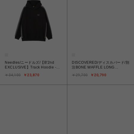
Needles/ニードルズ/【B'2nd
DISCOVERED/ディスカバード/別
EXCLUSIVE】Track Hoodie -
注BONE WAFFLE LONG
Cotton Jersey
SLEEVE TEE
￥34,100
￥23,870
￥29,700
￥20,790