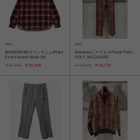
MINEDENIM/マインデニム/Plaid
Needles/ニードルズ/Track Pant -
Print Flannel Work SH
POLY JACQUARD
￥41,800
￥29,260
￥23,100
￥16,170