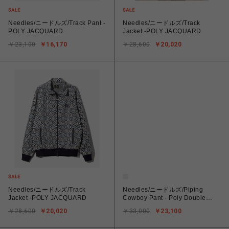
Needles/ニードルズ/Track Pant -
Needles/ニードルズ/Track
POLY JACQUARD
Jacket -POLY JACQUARD
￥23,100
￥16,170
￥28,600
￥20,020
Needles/ニードルズ/Track
Needles/ニードルズ/Piping
Jacket -POLY JACQUARD
Cowboy Pant - Poly Double
Cloth
￥28,600
￥20,020
￥33,000
￥23,100