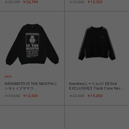
￥29,700
￥20,790
￥17,600
￥12,320
NISHIMOTO IS THE MOUTH/ニ
Needles/ニードルズ/【B'2nd
シモトイズザマウ
EXCLUSIVE】Track Crew Neck
ス/SWEATSHIRT NIM-L14CM
- Cotton Jersey
￥17,600
￥12,320
￥27,500
￥19,250