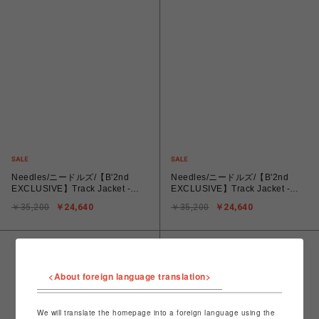
Needles/ニードルズ/【B'2nd
Needles/ニードルズ/【B'2nd
EXCLUSIVE】Track Jacket -
EXCLUSIVE】Track Jacket -
Cotton Jersey
Cotton Jersey
￥35,200
￥24,640
￥35,200
￥24,640
<About foreign language translation>
We will translate the homepage into a foreign language using the