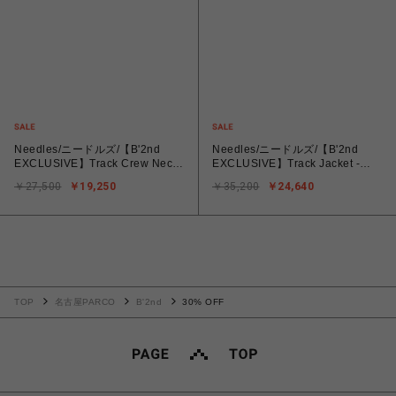
Needles/ニードルズ/【B'2nd
Needles/ニードルズ/【B'2nd
EXCLUSIVE】Track Crew Neck
EXCLUSIVE】Track Jacket -
- Cotton Jersey
Cotton Jersey
￥27,500
￥19,250
￥35,200
￥24,640
TOP
名古屋PARCO
B'2nd
30% OFF