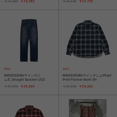
￥15,400
￥10,780
￥39,600
￥27,720
MINEDENIM/マインデニ
MINEDENIM/マインデニム/Plaid
ム/C.Straight 5pocket USD
Print Flannel Work SH
￥41,800
￥29,260
￥41,800
￥29,260