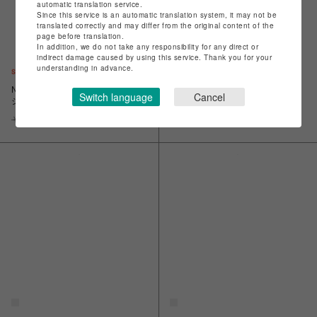
automatic translation service.
Since this service is an automatic translation system, it may not be
translated correctly and may differ from the original content of the
page before translation.
In addition, we do not take any responsibility for any direct or
indirect damage caused by using this service. Thank you for your
understanding in advance.
NISHIMOTO IS THE MOUTH/ニ
NISHIMOTO IS THE MOUTH/ニ
Switch language
Cancel
シモトイズザマウス/WIDE S/S
シモトイズザマウス/WIDE S/S
TEE NIM-LWD11C
TEE NIM-LWD11C
￥11,000
￥7,700
￥11,000
￥7,700