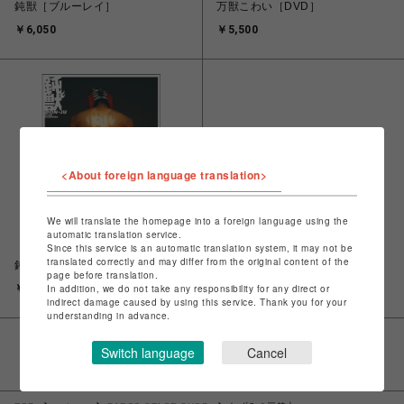
鈍獣［ブルーレイ］
万獣こわい［DVD］
￥6,050
￥5,500
<About foreign language translation>
We will translate the homepage into a foreign language using the
automatic translation service.
Since this service is an automatic translation system, it may not be
translated correctly and may differ from the original content of the
鈍獣［戯曲本］
page before translation.
In addition, we do not take any responsibility for any direct or
￥1,540
indirect damage caused by using this service. Thank you for your
understanding in advance.
Switch language
Cancel