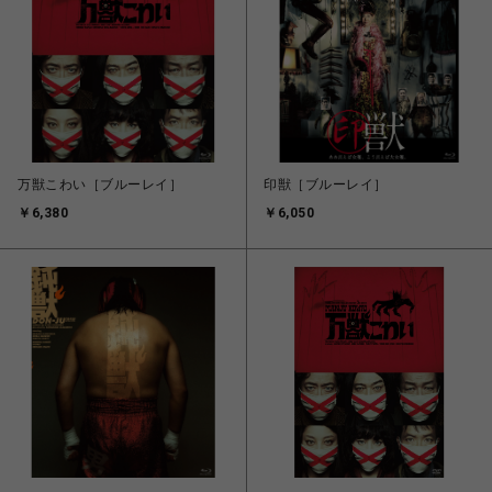
万獣こわい［ブルーレイ］
印獣［ブルーレイ］
￥6,380
￥6,050