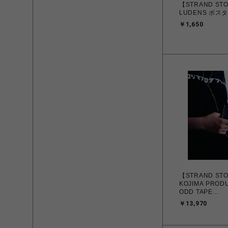
【STRAND ST
LUDENS ポスタ
￥1,650
【STRAND ST
KOJIMA PRODU
ODD TAPE
COLLABORATI
￥13,970
CASSETTE PL