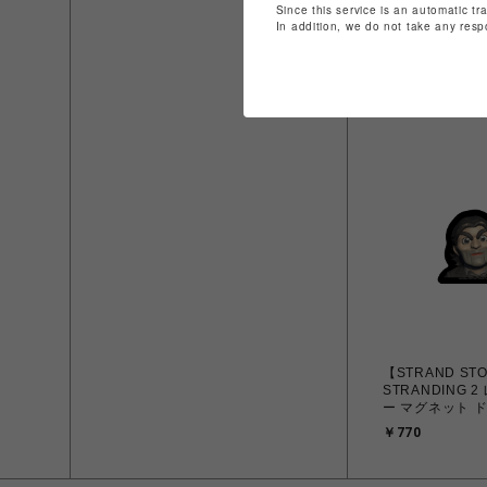
【STRAND ST
Since this service is an automatic tr
KOJIMA PROD
In addition, we do not take any resp
ゴ バンダナ 赤
￥2,200
【STRAND ST
STRANDING 
ー マグネット 
￥770