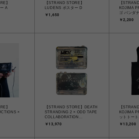
ORE】
【STRAND STORE】
【STRAND
ー A
LUDENS ポスター D
KOJIMA 
ゴ バンダナ
￥1,650
￥2,200
ORE】
【STRAND STORE】DEATH
【STRAND
CTIONS ×
STRANDING 2 × ODD TAPE
KOJIMA 
COLLABORATION
ットトート
ON
CASSETTE PLAYER
￥13,970
￥13,200
AYER