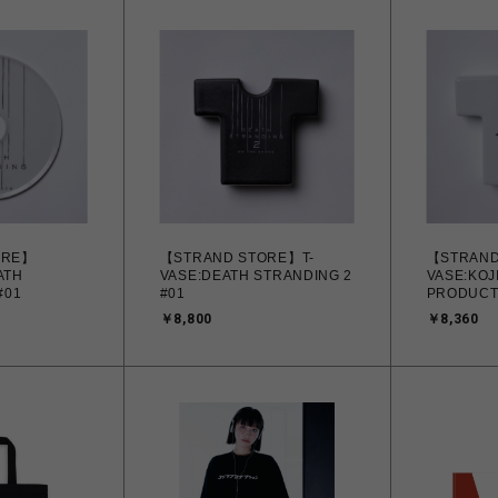
ORE】
【STRAND STORE】T-
【STRAND
ATH
VASE:DEATH STRANDING 2
VASE:KOJ
#01
#01
PRODUCT
￥8,800
￥8,360