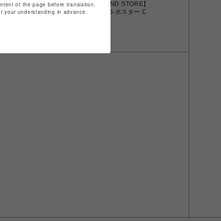
 STORE】
【STRAND STORE】
ontent of the page before translation.
 ポスター E
LUDENS ポスター C
for your understanding in advance.
￥1,650