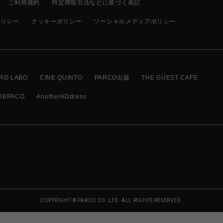
ご利用規約
特定商取引法などに基づく表記
ポリシー
クッキーポリシー
ソーシャルメディアポリシー
RO LABO
CINE QUINTO
PARCO出版
THE GUEST CAFE
DEPACO
AnotherADdress
COPYRIGHT © PARCO CO.,LTD. ALL RIGHTS RESERVED.