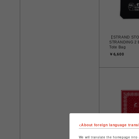
【STRAND ST
STRANDING 2 B
Tote Bag
￥6,600
<About foreign language trans
We will translate the homepage into 