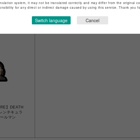
ORE】
【STRAND STORE】
【STRAND
anslation system, it may not be translated correctly and may differ from the original c
UCTIONS ロ
LUDENS ポスター B
LUDENS
onsibility for any direct or indirect damage caused by using this service. Thank you 
￥1,650
￥1,650
Switch language
Cancel
ORE】DEATH
2 レンチキュラ
ドールマン