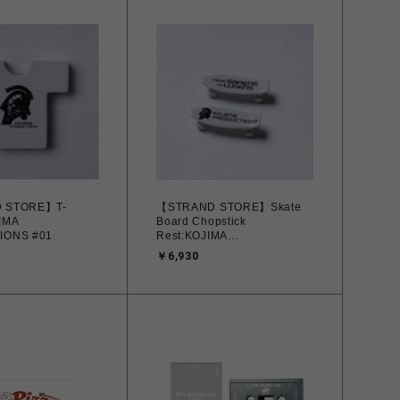
 STORE】T-
【STRAND STORE】Skate
IMA
Board Chopstick
IONS #01
Rest:KOJIMA
PRODUCTIONS #01
￥6,930