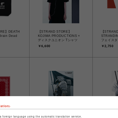
ORE】DEATH
【STRAND STORE】
【STRAND
rain Dead
KOJIMA PRODUCTIONS ×
STRANDIN
ディスクユニオン Tシャツ
フェイスタ
￥6,600
￥2,750
lation>
a foreign language using the automatic translation service.