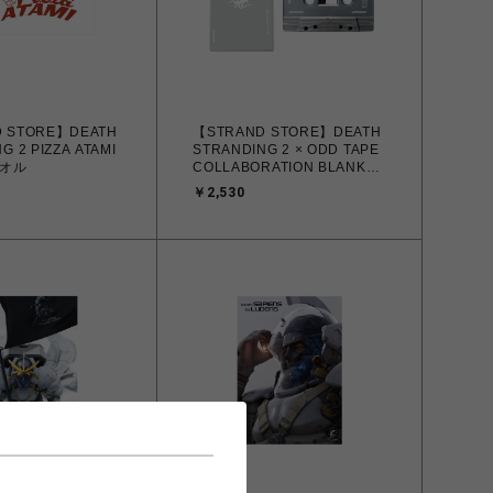
 STORE】DEATH
【STRAND STORE】DEATH
G 2 PIZZA ATAMI
STRANDING 2 × ODD TAPE
オル
COLLABORATION BLANK
CASSETTE / DHV マゼラン
￥2,530