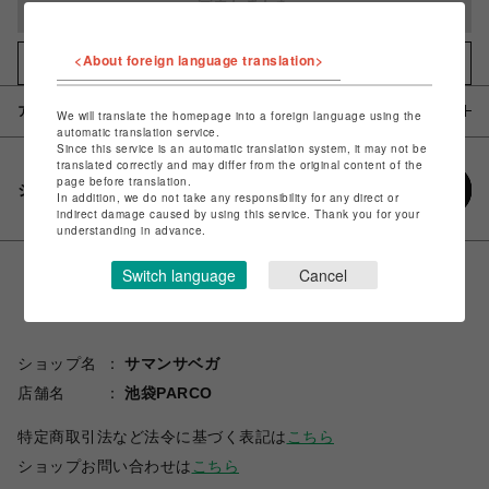
完売しました
<About foreign language translation>
お気に入りアイテムに追加
アイテム説明 / 素材
We will translate the homepage into a foreign language using the
automatic translation service.
Since this service is an automatic translation system, it may not be
translated correctly and may differ from the original content of the
page before translation.
シェアする
In addition, we do not take any responsibility for any direct or
indirect damage caused by using this service. Thank you for your
understanding in advance.
Switch language
Cancel
ショップ名
サマンサベガ
店舗名
池袋PARCO
特定商取引法など法令に基づく表記は
こちら
ショップお問い合わせは
こちら