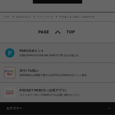
TOP
池袋PARCO
サマンサベガ
アクセントリボン パスケース
PARCOポイント
全国のPARCOやONLINE PARCOで貯まる＆使える
ポケパル払い
初回登録＆お買物で最大1,500円分のPARCOポイント進呈
POCKET PARCO（公式アプリ）
コイン＆クーポンでPARCOでのお買い物がオトクに
カテゴリー