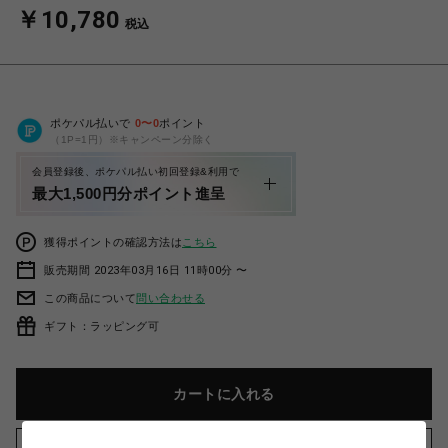
￥10,780
税込
ポケパル払いで
0
〜
0
ポイント
（1P=1円）※キャンペーン分除く
会員登録後、ポケパル払い初回登録&利用で
最大1,500円分ポイント進呈
獲得ポイントの確認方法は
こちら
販売期間 2023年03月16日 11時00分 〜
この商品について
問い合わせる
ギフト：ラッピング可
カートに入れる
お気に入りアイテムに追加