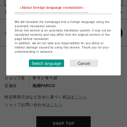
<About foreign language translation>
アイテム説明 / 素材
We will translate the homepage into a foreign language using the
automatic translation service.
Since this service is an automatic translation system, it may not be
シェアする
translated correctly and may differ from the original content of the
page before translation.
In addition, we do not take any responsibility for any direct or
indirect damage caused by using this service. Thank you for your
understanding in advance.
Switch language
Cancel
ショップ名
サマンサベガ
店舗名
池袋PARCO
特定商取引法など法令に基づく表記は
こちら
ショップお問い合わせは
こちら
SHOP TOP