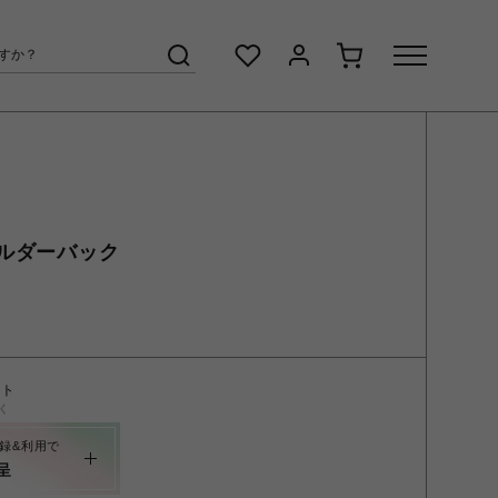
ルダーバック
ント
く
録&利用で
呈