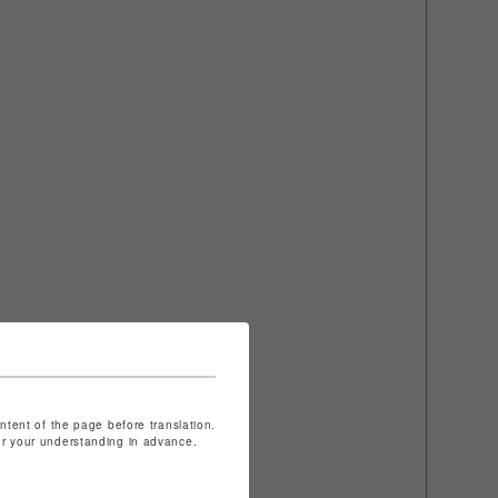
ontent of the page before translation.
for your understanding in advance.