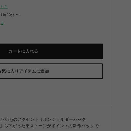
こちら
11時00分 〜
せる
カートに入れる
お気に入りアイテムに追加
トリボンショルダーバック ホワイト 0
サマンサベガ)のアクセントリボンショルダーバック
ぶら下がった雫ストーンがポイントの新作バックで