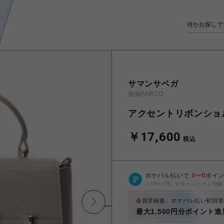
サマンサベガ
池袋PARCO
アクセントリボンショ
￥17,600
税込
ポケパル払いで
0
〜
0
ポイ
（1P=1円）※キャンペーン分除
会員登録後、ポケパル払い初回登
最大1,500円分ポイント進