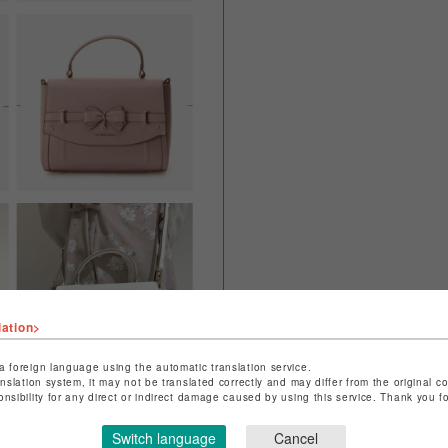
lation>
a foreign language using the automatic translation service.
anslation system, it may not be translated correctly and may differ from the original c
onsibility for any direct or indirect damage caused by using this service. Thank you 
Switch language
Cancel