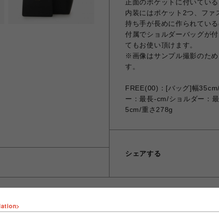
正面のポケットに付いている
内装にはポケット2つ、ファ
持ち手が長めに作られている
付属でショルダーバッグが付
てもお使い頂けます。
※画像はサンプル撮影のため
す。
FREE(00)：[バッグ]幅35
ー：最長-cm/ショルダー：最短-
5cm/重さ278g
シェアする
lation>