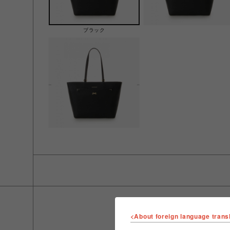
ブラック
<About foreign language trans