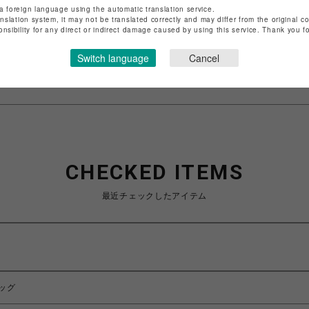
ショップ名
サマンサベガ
a foreign language using the automatic translation service.
anslation system, it may not be translated correctly and may differ from the original c
店舗名
池袋PARCO
onsibility for any direct or indirect damage caused by using this service. Thank you 
特定商取引法など法令に基づく表記は
こちら
Switch language
Cancel
ショップお問い合わせは
こちら
CHECKED ITEMS
最近チェックしたアイテム
ッグ