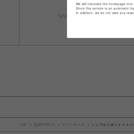
We will translate the homepage into 
Since this service is an automatic tr
In addition, we do not take any resp
TOP
池袋PARCO
サマンサベガ
シンプルリボントートバ