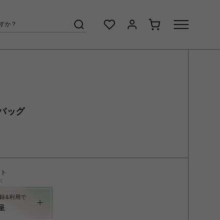
バッグ
ント
く
録&利用で
呈