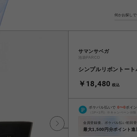
サマンサベガ
池袋PARCO
シンプルリボントート
￥18,480
税込
ポケパル払いで
0
〜
0
ポイ
（1P=1円）※キャンペーン分除
会員登録後、ポケパル払い初回登
最大1,500円分ポイント進