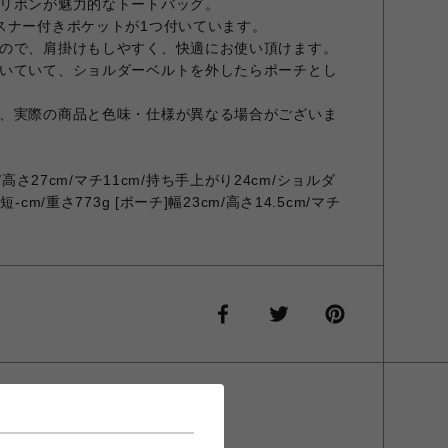
リボンが魅力的なトートバッグ。
スナー付きポケットが1つ付いています。
ので、肩掛けもしやすく、快適にお使い頂けます。
いていて、ショルダーベルトを外したらポーチとし
、実際の商品と色味・仕様が異なる場合がございま
cm/高さ27cm/マチ11cm/持ち手上がり24cm/ショルダ
cm/重さ773g [ポーチ]幅23cm/高さ14.5cm/マチ