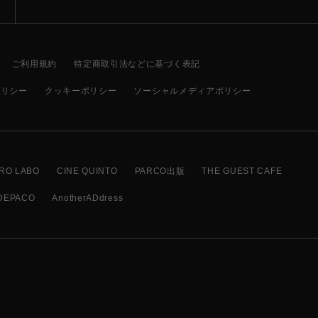
ご利用規約
特定商取引法などに基づく表記
ポリシー
クッキーポリシー
ソーシャルメディアポリシー
RO LABO
CINE QUINTO
PARCO出版
THE GUEST CAFE
DEPACO
AnotherADdress