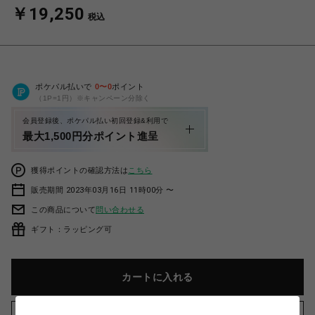
￥19,250
税込
ポケパル払いで
0
〜
0
ポイント
（1P=1円）※キャンペーン分除く
会員登録後、ポケパル払い初回登録&利用で
最大1,500円分ポイント進呈
獲得ポイントの確認方法は
こちら
販売期間 2023年03月16日 11時00分 〜
この商品について
問い合わせる
ギフト：ラッピング可
カートに入れる
お気に入りアイテムに追加