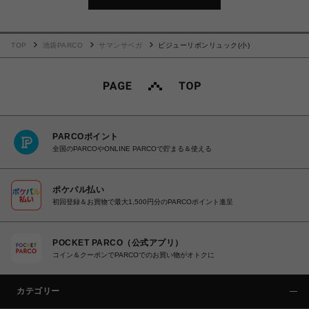
TOP
池袋PARCO
サマンサベガ
ビジューリボンリュック(小)
PARCOポイント
全国のPARCOやONLINE PARCOで貯まる＆使える
ポケパル払い
初回登録＆お買物で最大1,500円分のPARCOポイント進呈
POCKET PARCO（公式アプリ）
コイン＆クーポンでPARCOでのお買い物がオトクに
カテゴリー