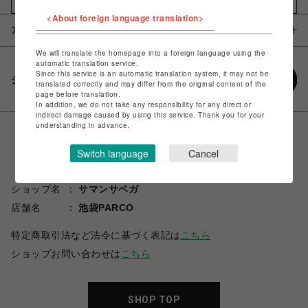
<About foreign language translation>
アイテム説明 / 素材
We will translate the homepage into a foreign language using the
automatic translation service.
Since this service is an automatic translation system, it may not be
シェアする
translated correctly and may differ from the original content of the
page before translation.
In addition, we do not take any responsibility for any direct or
indirect damage caused by using this service. Thank you for your
understanding in advance.
Switch language
Cancel
ショップ名
サマンサベガ
店舗名
池袋PARCO
特定商取引法など法令に基づく表記は
こちら
ショップお問い合わせは
こちら
SHOP TOP