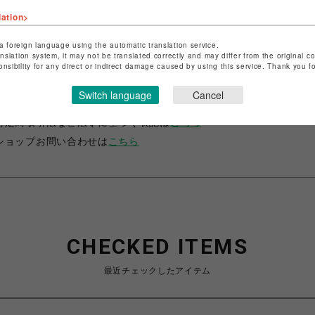
lation>
a foreign language using the automatic translation service.
anslation system, it may not be translated correctly and may differ from the original c
onsibility for any direct or indirect damage caused by using this service. Thank you 
ショップ名
サマンサベガ
Switch language
Cancel
店舗名
池袋PARCO
特定商取引法など法令に基づく表記は
こちら
ショップお問い合わせは
こちら
CHECKED ITEMS
最近チェックしたアイテム