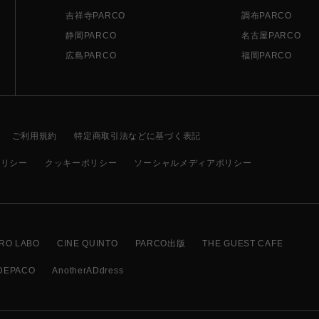
吉祥寺PARCO
調布PARCO
静岡PARCO
名古屋PARCO
広島PARCO
福岡PARCO
ご利用規約
特定商取引法などに基づく表記
ポリシー
クッキーポリシー
ソーシャルメディアポリシー
RO LABO
CINE QUINTO
PARCO出版
THE GUEST CAFE
DEPACO
AnotherADdress