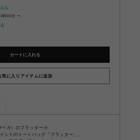
こちら
00時00分 〜
せる
カートに入れる
お気に入りアイテムに追加
ズ
マンサベガ）のフラッター小
イントのトートバッグ「フラッター」。