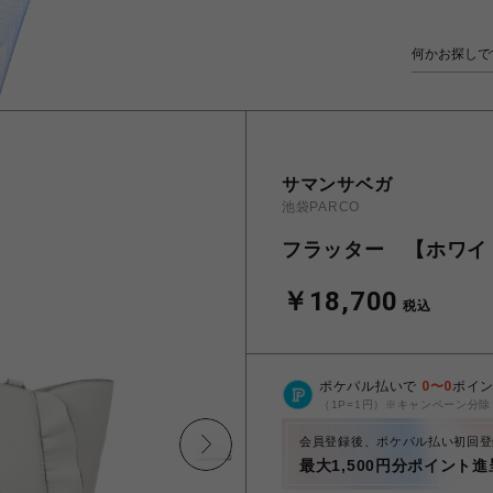
サマンサベガ
池袋PARCO
フラッター 【ホワイ
￥18,700
税込
ポケパル払いで
0
〜
0
ポイ
（1P=1円）※キャンペーン分除
会員登録後、ポケパル払い初回登
最大1,500円分ポイント進