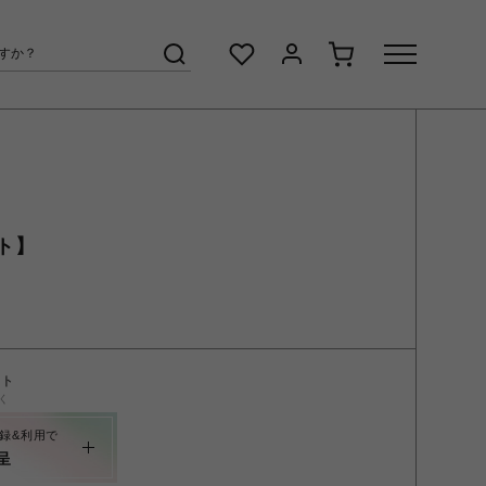
ト】
ント
く
録&利用で
呈