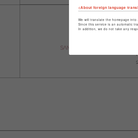
<About foreign language trans
We will translate the homepage into 
Since this service is an automatic tr
In addition, we do not take any resp