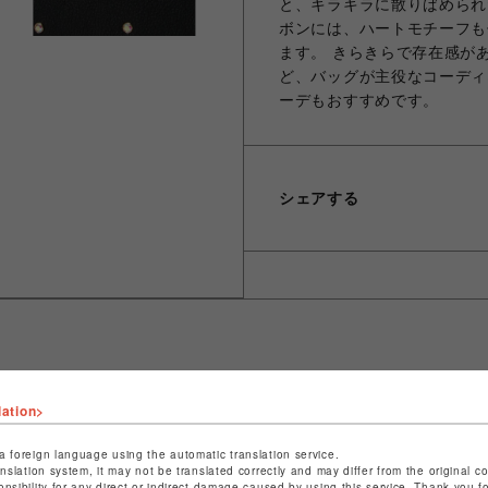
と、キラキラに散りばめられ
ボンには、ハートモチーフも
ます。 きらきらで存在感が
ど、バッグが主役なコーディ
ーデもおすすめです。
シェアする
ショップ名
サマンサベガ
lation>
店舗名
池袋PARCO
a foreign language using the automatic translation service.
anslation system, it may not be translated correctly and may differ from the original c
特定商取引法など法令に基づく表記は
こちら
onsibility for any direct or indirect damage caused by using this service. Thank you 