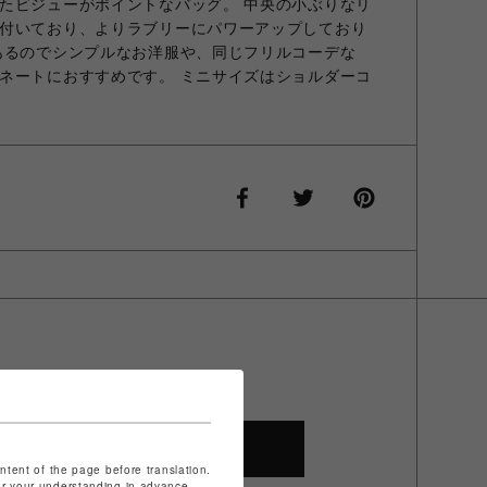
たビジューがポイントなバッグ。 中央の小ぶりなリ
付いており、よりラブリーにパワーアップしており
あるのでシンプルなお洋服や、同じフリルコーデな
ネートにおすすめです。 ミニサイズはショルダーコ
SHOP TOP
ontent of the page before translation.
for your understanding in advance.