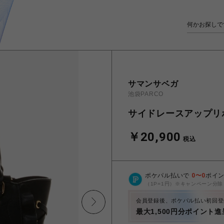
サマンサベガ
池袋PARCO
サイドレースアップリ
￥20,900
税込
ポケパル払いで
0
〜
0
ポイ
（1P=1円）※キャンペーン分除
会員登録後、ポケパル払い初回登
最大1,500円分ポイント進