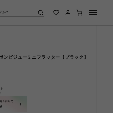
ボンビジューミニフラッター【ブラック】
ント
く
録&利用で
呈