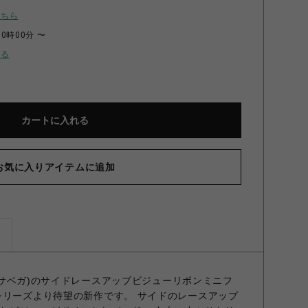
こちら
00時00分 〜
せる
カートに入れる
お気に入りアイテムに追加
ズ
サマンサベガ)のサイドレースアップビジューリボンミニフ
シリーズより待望の新作です。 サイドのレースアップ