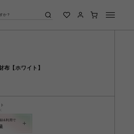
財布【ホワイト】
ント
く
録&利用で
呈