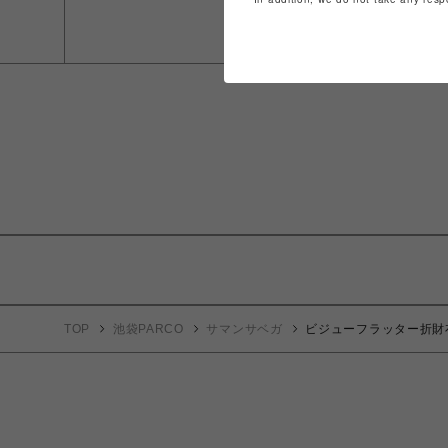
TOP
池袋PARCO
サマンサベガ
ビジューフラッター折財