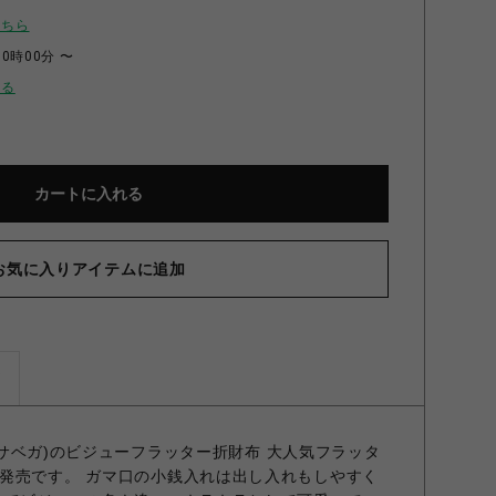
こちら
00時00分 〜
せる
カートに入れる
お気に入りアイテムに追加
ズ
マンサベガ)のビジューフラッター折財布 大人気フラッタ
発売です。 ガマ口の小銭入れは出し入れもしやすく