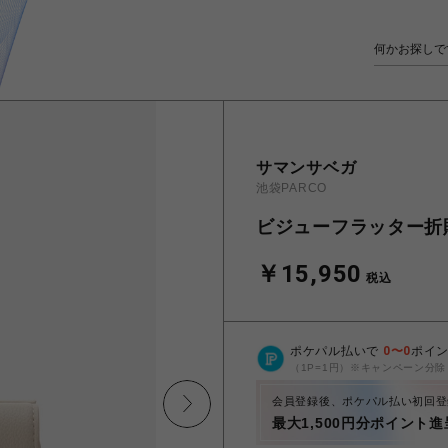
サマンサベガ
池袋PARCO
ビジューフラッター折
￥15,950
税込
ポケパル払いで
0
〜
0
ポイ
（1P=1円）※キャンペーン分除
会員登録後、ポケパル払い初回登
最大1,500円分ポイント進