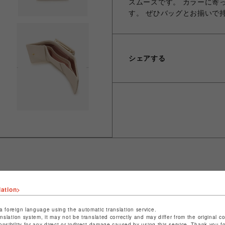
スムーズです。 カラーに寄
す。 ぜひバッグとお揃いで
シェアする
ショップ名
サマンサベガ
lation>
店舗名
池袋PARCO
a foreign language using the automatic translation service.
anslation system, it may not be translated correctly and may differ from the original c
特定商取引法など法令に基づく表記は
こちら
onsibility for any direct or indirect damage caused by using this service. Thank you 