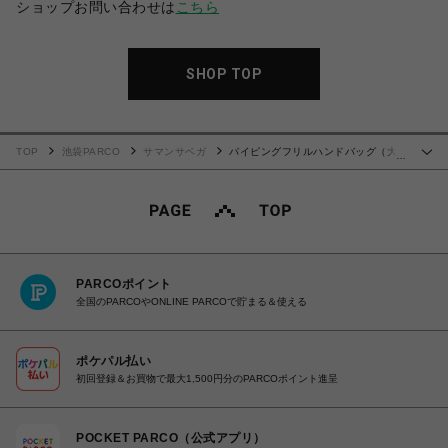
ショップお問い合わせは
こちら
SHOP TOP
TOP
池袋PARCO
サマンサベガ
パイピングフリルハンドバッグ（大）
…
【ラベンダー】
PARCOポイント
全国のPARCOやONLINE PARCOで貯まる＆使える
ポケパル払い
初回登録＆お買物で最大1,500円分のPARCOポイント進呈
POCKET PARCO（公式アプリ）