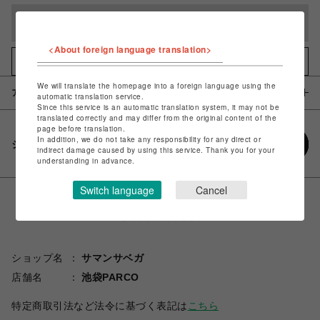
完売しました
<About foreign language translation>
お気に入りアイテムに追加
We will translate the homepage into a foreign language using the
アイテム説明 / 素材
automatic translation service.
Since this service is an automatic translation system, it may not be
translated correctly and may differ from the original content of the
page before translation.
In addition, we do not take any responsibility for any direct or
シェアする
indirect damage caused by using this service. Thank you for your
understanding in advance.
Switch language
Cancel
ショップ名
サマンサベガ
店舗名
池袋PARCO
特定商取引法など法令に基づく表記は
こちら