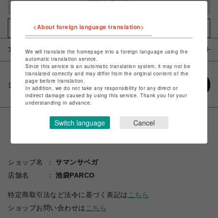
完売しました
<About foreign language translation>
お気に入りアイテムに追加
アイテム説明 / 素材
We will translate the homepage into a foreign language using the
automatic translation service.
Since this service is an automatic translation system, it may not be
translated correctly and may differ from the original content of the
page before translation.
シェアする
In addition, we do not take any responsibility for any direct or
indirect damage caused by using this service. Thank you for your
understanding in advance.
Switch language
Cancel
ショップ名
サマンサベガ
店舗名
池袋PARCO
特定商取引法など法令に基づく表記は
こちら
ショップお問い合わせは
こちら