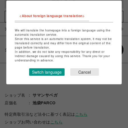
完売しました
<About foreign language translation>
お気に入りアイテムに追加
アイテム説明 / 素材
We will translate the homepage into a foreign language using the
automatic translation service.
Since this service is an automatic translation system, it may not be
translated correctly and may differ from the original content of the
page before translation.
シェアする
In addition, we do not take any responsibility for any direct or
indirect damage caused by using this service. Thank you for your
understanding in advance.
Switch language
Cancel
ショップ名
サマンサベガ
店舗名
池袋PARCO
特定商取引法など法令に基づく表記は
こちら
ショップお問い合わせは
こちら