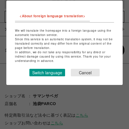
完売しました
<About foreign language translation>
お気に入りアイテムに追加
アイテム説明 / 素材
We will translate the homepage into a foreign language using the
automatic translation service.
Since this service is an automatic translation system, it may not be
translated correctly and may differ from the original content of the
page before translation.
シェアする
In addition, we do not take any responsibility for any direct or
indirect damage caused by using this service. Thank you for your
understanding in advance.
Switch language
Cancel
ショップ名
サマンサベガ
店舗名
池袋PARCO
特定商取引法など法令に基づく表記は
こちら
ショップお問い合わせは
こちら