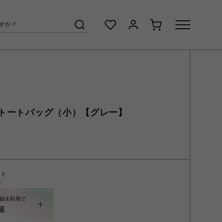
トートバッグ（小）【グレー】
ント
く
録&利用で
呈