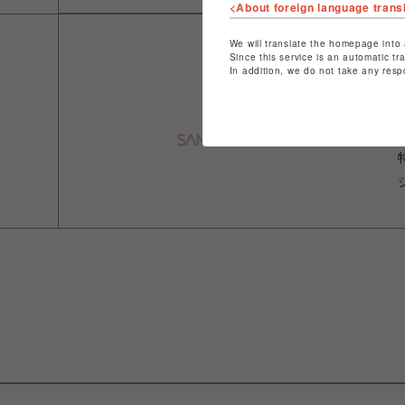
<About foreign language trans
We will translate the homepage into 
Since this service is an automatic tr
In addition, we do not take any resp