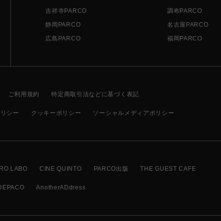
吉祥寺PARCO
調布PARCO
静岡PARCO
名古屋PARCO
広島PARCO
福岡PARCO
ご利用規約
特定商取引法などに基づく表記
ポリシー
クッキーポリシー
ソーシャルメディアポリシー
RO LABO
CINE QUINTO
PARCO出版
THE GUEST CAFE
DEPACO
AnotherADdress