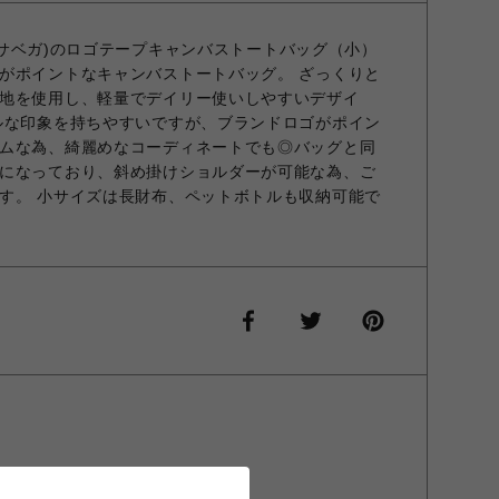
サマンサベガ)のロゴテープキャンバストートバッグ（小）
がポイントなキャンバストートバッグ。 ざっくりと
地を使用し、軽量でデイリー使いしやすいデザイ
ルな印象を持ちやすいですが、ブランドロゴがポイン
ムな為、綺麗めなコーディネートでも◎バッグと同
になっており、斜め掛けショルダーが可能な為、ご
す。 小サイズは長財布、ペットボトルも収納可能で