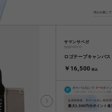
サマンサベガ
池袋PARCO
ロゴテープキャンバス
￥16,500
税込
ポケパル払いで
0
〜
0
ポイ
（1P=1円）※キャンペーン分除
会員登録後、ポケパル払い初回登
最大1,500円分ポイント進