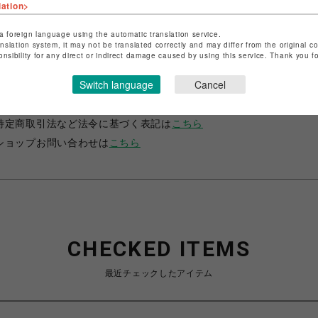
lation>
a foreign language using the automatic translation service.
anslation system, it may not be translated correctly and may differ from the original c
onsibility for any direct or indirect damage caused by using this service. Thank you 
ショップ名
サマンサベガ
Switch language
Cancel
店舗名
池袋PARCO
特定商取引法など法令に基づく表記は
こちら
ショップお問い合わせは
こちら
CHECKED ITEMS
最近チェックしたアイテム