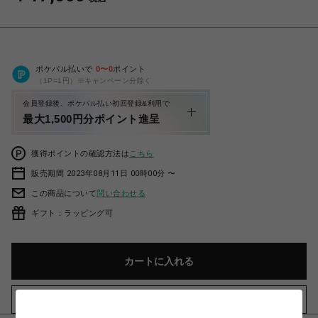
ポケパル払いで
0
〜
0
ポイント
（1P=1円）※キャンペーン分除く
会員登録後、ポケパル払い初回登録&利用で
最大1,500円分ポイント進呈
獲得ポイントの確認方法は
こちら
販売期間 2023年08月11日 00時00分 〜
この商品について
問い合わせる
ギフト：ラッピング可
カートに入れる
お気に入りアイテムに追加