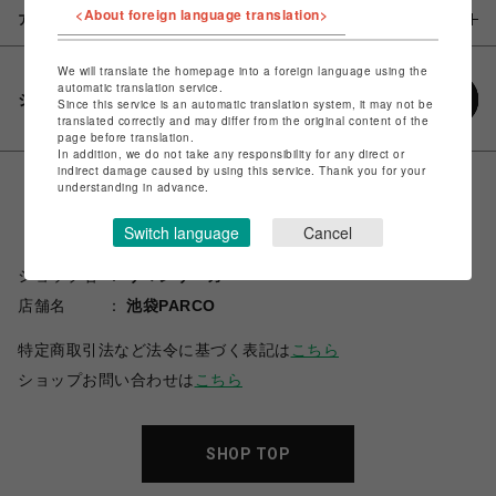
<About foreign language translation>
アイテム説明 / 素材
We will translate the homepage into a foreign language using the
automatic translation service.
シェアする
Since this service is an automatic translation system, it may not be
translated correctly and may differ from the original content of the
page before translation.
In addition, we do not take any responsibility for any direct or
indirect damage caused by using this service. Thank you for your
understanding in advance.
Switch language
Cancel
ショップ名
サマンサベガ
店舗名
池袋PARCO
特定商取引法など法令に基づく表記は
こちら
ショップお問い合わせは
こちら
SHOP TOP