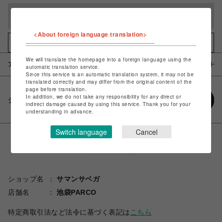
完売しました
<About foreign language translation>
お気に入りアイテムに追加
We will translate the homepage into a foreign language using the
アイテム説明 / 素材
automatic translation service.
Since this service is an automatic translation system, it may not be
translated correctly and may differ from the original content of the
page before translation.
In addition, we do not take any responsibility for any direct or
シェアする
indirect damage caused by using this service. Thank you for your
understanding in advance.
Switch language
Cancel
ショップ名
サマンサベガ
店舗名
池袋PARCO
特定商取引法など法令に基づく表記は
こちら