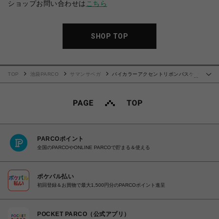
ショップお問い合わせは
こちら
SHOP TOP
TOP
池袋PARCO
サマンサベガ
バイカラーアクセントリボンパスケー
…
ス【オフホワイト】
PARCOポイント
全国のPARCOやONLINE PARCOで貯まる＆使える
ポケパル払い
初回登録＆お買物で最大1,500円分のPARCOポイント進呈
POCKET PARCO（公式アプリ）