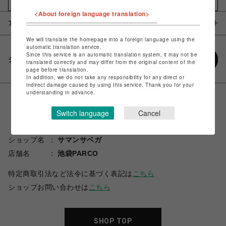
お気に入りアイテムに追加
<About foreign language translation>
アイテム説明 / 素材
We will translate the homepage into a foreign language using the
automatic translation service.
Since this service is an automatic translation system, it may not be
シェアする
translated correctly and may differ from the original content of the
page before translation.
In addition, we do not take any responsibility for any direct or
indirect damage caused by using this service. Thank you for your
understanding in advance.
Switch language
Cancel
ショップ名
サマンサベガ
店舗名
池袋PARCO
特定商取引法など法令に基づく表記は
こちら
ショップお問い合わせは
こちら
SHOP TOP