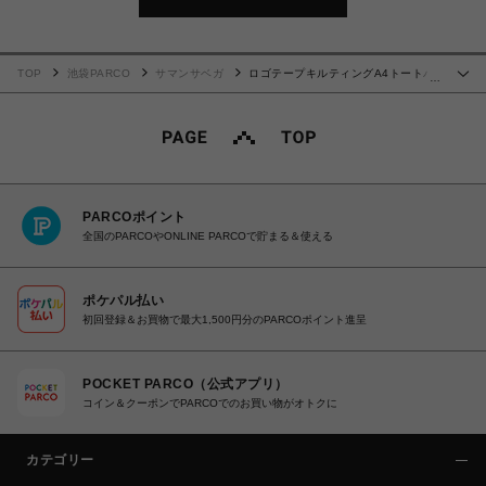
TOP
池袋PARCO
サマンサベガ
ロゴテープキルティングA4トートバ
…
ッグ【ブラック】
PARCOポイント
全国のPARCOやONLINE PARCOで貯まる＆使える
ポケパル払い
初回登録＆お買物で最大1,500円分のPARCOポイント進呈
POCKET PARCO（公式アプリ）
コイン＆クーポンでPARCOでのお買い物がオトクに
カテゴリー