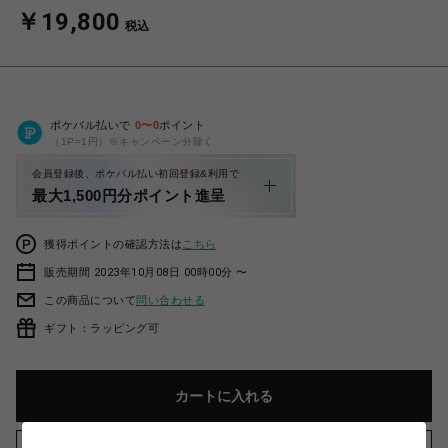
￥19,800
税込
ポケパル払いで
0
〜
0
ポイント
（1P=1円）※キャンペーン分除く
会員登録後、ポケパル払い初回登録&利用で
最大1,500円分ポイント進呈
獲得ポイントの確認方法は
こちら
販売期間 2023年10月08日 00時00分 〜
この商品について
問い合わせる
ギフト：ラッピング可
カートに入れる