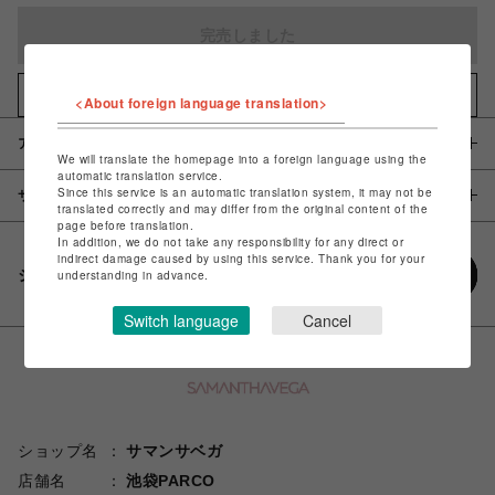
完売しました
お気に入りアイテムに追加
<About foreign language translation>
アイテム説明 / 素材
We will translate the homepage into a foreign language using the
automatic translation service.
Since this service is an automatic translation system, it may not be
サイズ
translated correctly and may differ from the original content of the
page before translation.
In addition, we do not take any responsibility for any direct or
indirect damage caused by using this service. Thank you for your
シェアする
understanding in advance.
Switch language
Cancel
ショップ名
サマンサベガ
店舗名
池袋PARCO