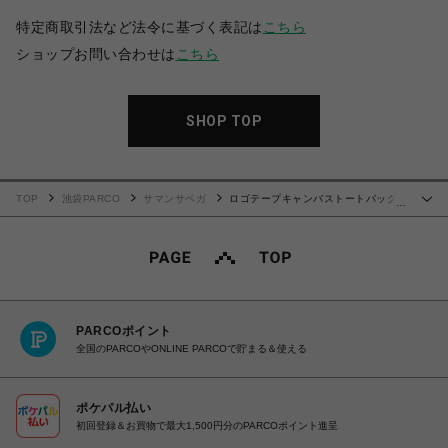
特定商取引法など法令に基づく表記は
こちら
ショップお問い合わせは
こちら
SHOP TOP
TOP
池袋PARCO
サマンサベガ
ロゴテープキャンバストートバッグ
…
（ミニ）【オフホワイト】
PARCOポイント
全国のPARCOやONLINE PARCOで貯まる＆使える
ポケパル払い
初回登録＆お買物で最大1,500円分のPARCOポイント進呈