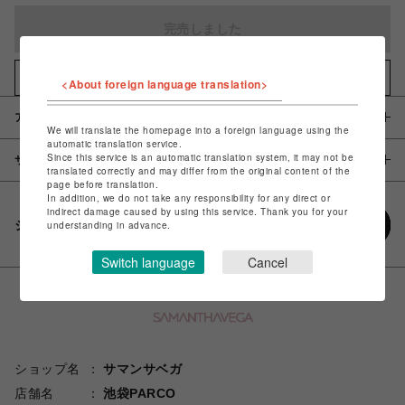
完売しました
お気に入りアイテムに追加
<About foreign language translation>
アイテム説明 / 素材
We will translate the homepage into a foreign language using the
automatic translation service.
Since this service is an automatic translation system, it may not be
サイズ
translated correctly and may differ from the original content of the
page before translation.
In addition, we do not take any responsibility for any direct or
indirect damage caused by using this service. Thank you for your
シェアする
understanding in advance.
Switch language
Cancel
ショップ名
サマンサベガ
店舗名
池袋PARCO