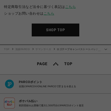
特定商取引法など法令に基づく表記は
こちら
ショップお問い合わせは
こちら
SHOP TOP
TOP
池袋PARCO
サマンサベガ
ロゴテープキャンバストートバッグ
…
（ミニ）【ライトブルー】
PARCOポイント
全国のPARCOやONLINE PARCOで貯まる＆使える
ポケパル払い
初回登録＆お買物で最大1,500円分のPARCOポイント進呈