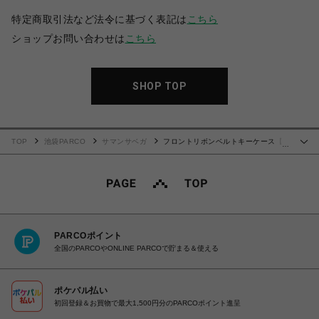
特定商取引法など法令に基づく表記は
こちら
ショップお問い合わせは
こちら
SHOP TOP
TOP
池袋PARCO
サマンサベガ
フロントリボンベルトキーケース【オ
…
フホワイト】
PARCOポイント
全国のPARCOやONLINE PARCOで貯まる＆使える
ポケパル払い
初回登録＆お買物で最大1,500円分のPARCOポイント進呈