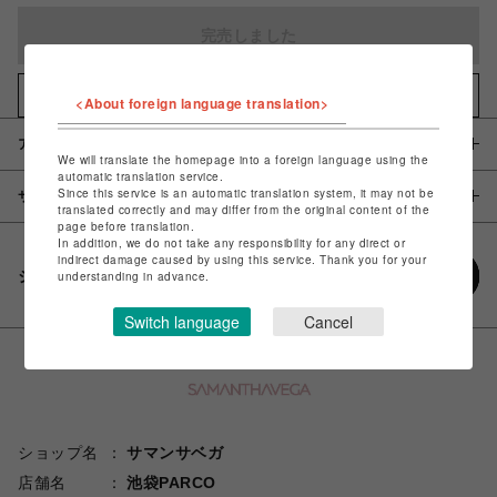
完売しました
お気に入りアイテムに追加
<About foreign language translation>
アイテム説明 / 素材
We will translate the homepage into a foreign language using the
automatic translation service.
Since this service is an automatic translation system, it may not be
サイズ
translated correctly and may differ from the original content of the
page before translation.
In addition, we do not take any responsibility for any direct or
indirect damage caused by using this service. Thank you for your
シェアする
understanding in advance.
Switch language
Cancel
ショップ名
サマンサベガ
店舗名
池袋PARCO