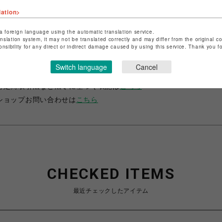
lation>
a foreign language using the automatic translation service.
anslation system, it may not be translated correctly and may differ from the original c
onsibility for any direct or indirect damage caused by using this service. Thank you 
ショップ名
サマンサベガ
Switch language
Cancel
店舗名
池袋PARCO
特定商取引法など法令に基づく表記は
こちら
ショップお問い合わせは
こちら
CHECKED ITEMS
最近チェックしたアイテム