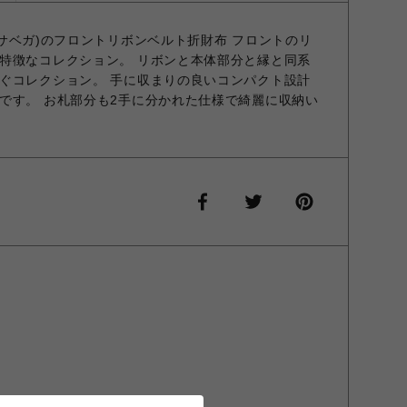
マンサベガ)のフロントリボンベルト折財布 フロントのリ
特徴なコレクション。 リボンと本体部分と縁と同系
ぐコレクション。 手に収まりの良いコンパクト設計
です。 お札部分も2手に分かれた仕様で綺麗に収納い