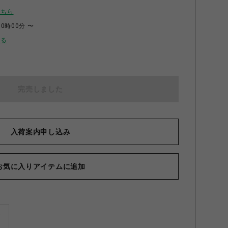
こちら
00時00分 〜
せる
完売しました
入荷案内申し込み
お気に入りアイテムに追加
ズ