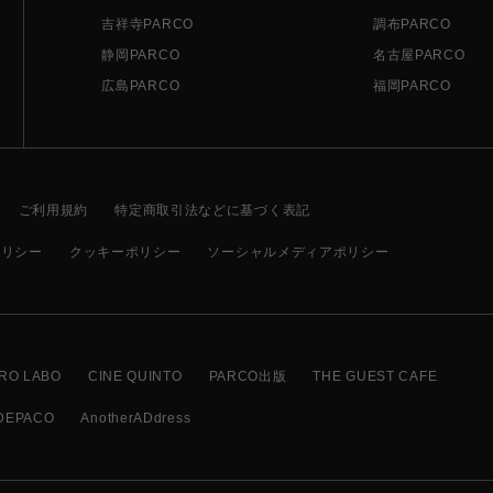
吉祥寺PARCO
調布PARCO
静岡PARCO
名古屋PARCO
広島PARCO
福岡PARCO
ご利用規約
特定商取引法などに基づく表記
ポリシー
クッキーポリシー
ソーシャルメディアポリシー
RO LABO
CINE QUINTO
PARCO出版
THE GUEST CAFE
DEPACO
AnotherADdress