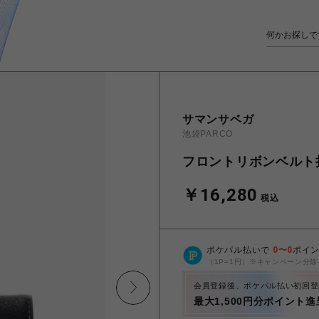
サマンサベガ
池袋PARCO
フロントリボンベルト
￥16,280
税込
ポケパル払いで
0
〜
0
ポイ
（1P=1円）※キャンペーン分除
会員登録後、ポケパル払い初回登
最大1,500円分ポイント進