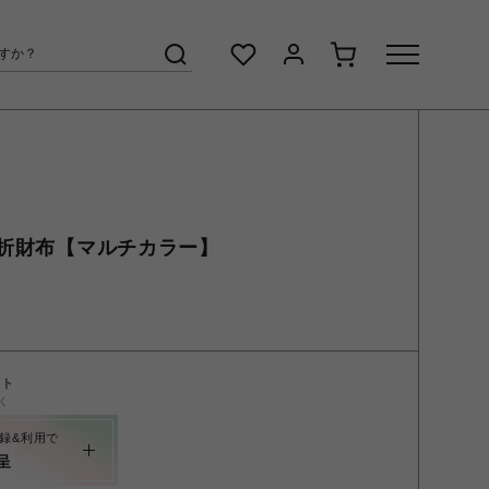
折財布【マルチカラー】
ント
く
録&利用で
呈