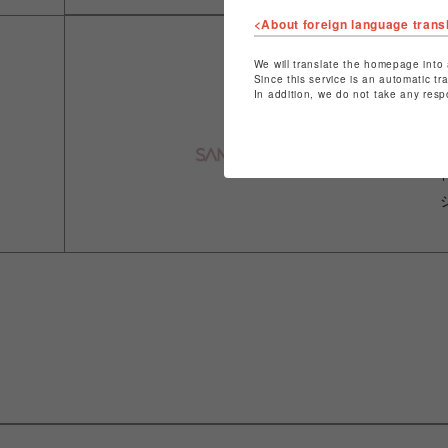
<About foreign language trans
We will translate the homepage into 
Since this service is an automatic tr
In addition, we do not take any resp