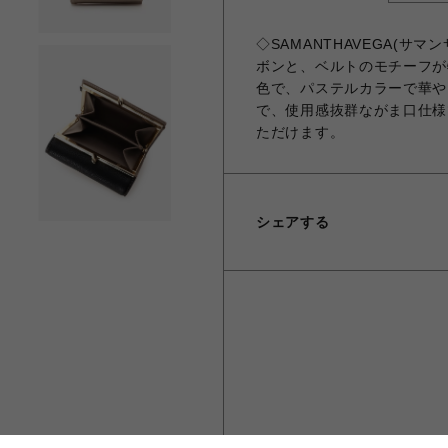
◇SAMANTHAVEGA(サ
ボンと、ベルトのモチーフが
色で、パステルカラーで華や
で、使用感抜群ながま口仕様
ただけます。
シェアする