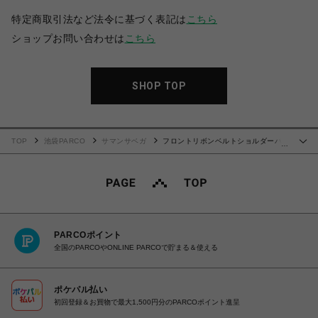
特定商取引法など法令に基づく表記は
こちら
ショップお問い合わせは
こちら
SHOP TOP
TOP
池袋PARCO
サマンサベガ
フロントリボンベルトショルダーバッ
…
グ【ライトブルー】
PARCOポイント
全国のPARCOやONLINE PARCOで貯まる＆使える
ポケパル払い
初回登録＆お買物で最大1,500円分のPARCOポイント進呈