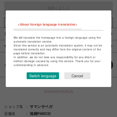
完売しました
お気に入りアイテムに追加
<About foreign language translation>
アイテム説明 / 素材
We will translate the homepage into a foreign language using the
automatic translation service.
Since this service is an automatic translation system, it may not be
サイズ
translated correctly and may differ from the original content of the
page before translation.
In addition, we do not take any responsibility for any direct or
indirect damage caused by using this service. Thank you for your
シェアする
understanding in advance.
Switch language
Cancel
ショップ名
サマンサベガ
店舗名
池袋PARCO