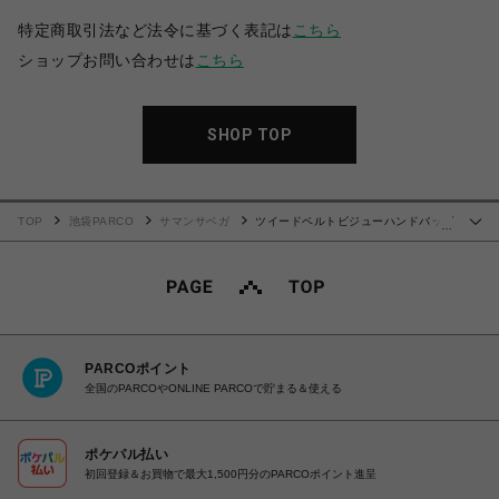
特定商取引法など法令に基づく表記は
こちら
ショップお問い合わせは
こちら
SHOP TOP
TOP
池袋PARCO
サマンサベガ
ツイードベルトビジューハンドバッグ
…
【ブラック】
PARCOポイント
全国のPARCOやONLINE PARCOで貯まる＆使える
ポケパル払い
初回登録＆お買物で最大1,500円分のPARCOポイント進呈