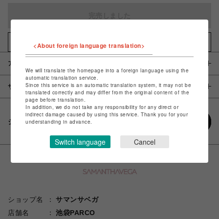
完売しました
お気に入りアイテムに追加
<About foreign language translation>
アイテム説明 / 素材
We will translate the homepage into a foreign language using the
automatic translation service.
Since this service is an automatic translation system, it may not be
サイズ
translated correctly and may differ from the original content of the
page before translation.
In addition, we do not take any responsibility for any direct or
indirect damage caused by using this service. Thank you for your
シェアする
understanding in advance.
Switch language
Cancel
ショップ名
サマンサベガ
店舗名
池袋PARCO