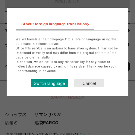
完売しました
お気に入りアイテムに追加
<About foreign language translation>
アイテム説明 / 素材
We will translate the homepage into a foreign language using the
automatic translation service.
サイズ
Since this service is an automatic translation system, it may not be
translated correctly and may differ from the original content of the
page before translation.
In addition, we do not take any responsibility for any direct or
シェアする
indirect damage caused by using this service. Thank you for your
understanding in advance.
Switch language
Cancel
ショップ名
サマンサベガ
店舗名
池袋PARCO
特定商取引法など法令に基づく表記は
こちら