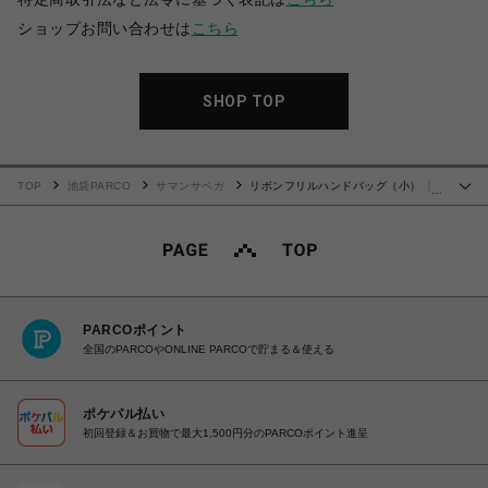
ショップお問い合わせは
こちら
SHOP TOP
TOP
池袋PARCO
サマンサベガ
リボンフリルハンドバッグ（小）【ホ
…
ワイト】
PARCOポイント
全国のPARCOやONLINE PARCOで貯まる＆使える
ポケパル払い
初回登録＆お買物で最大1,500円分のPARCOポイント進呈