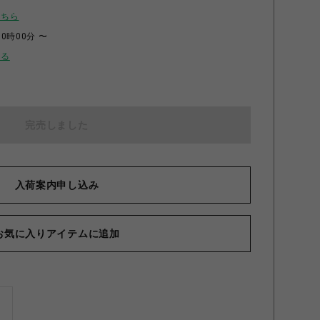
こちら
00時00分 〜
せる
完売しました
入荷案内申し込み
お気に入りアイテムに追加
ズ