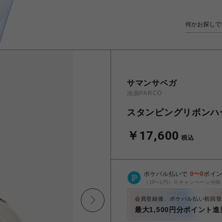
サマンサベガ
池袋PARCO
スタンピングリボンハ
￥17,600
税込
ポケパル払いで
0
〜
0
ポイ
（1P=1円）※キャンペーン分除
会員登録後、ポケパル払い初回登
最大1,500円分ポイント進