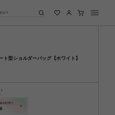
ート型ショルダーバッグ【ホワイト】
ント
く
録&利用で
呈