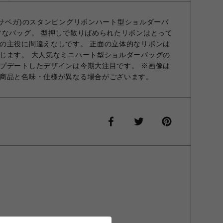
サマンサベガ)のスタンピングリボンハート型ショルダーバ
フなバッグ。 型押しで散りばめられたリボンはとって
の主役に間違えなしです。 正面の立体的なリボンは
じます。 大人気なミニハート型ショルダーバッグの
プデートしたデザインは今期大注目です。 ※画像は
商品と色味・仕様が異なる場合がございます。