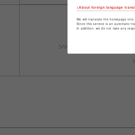
<About foreign language trans
We will translate the homepage into 
Since this service is an automatic tr
In addition, we do not take any resp