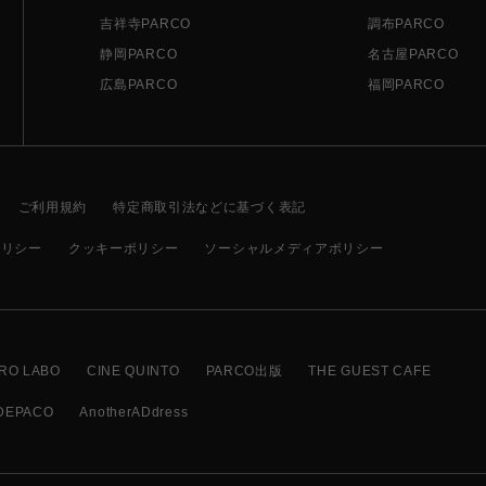
吉祥寺PARCO
調布PARCO
静岡PARCO
名古屋PARCO
広島PARCO
福岡PARCO
ご利用規約
特定商取引法などに基づく表記
ポリシー
クッキーポリシー
ソーシャルメディアポリシー
RO LABO
CINE QUINTO
PARCO出版
THE GUEST CAFE
DEPACO
AnotherADdress