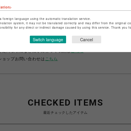
lation>
a foreign language using the automatic translation service.
anslation system, it may not be translated correctly and may differ from the original c
onsibility for any direct or indirect damage caused by using this service. Thank you 
ショップ名
サマンサベガ
Switch language
Cancel
店舗名
池袋PARCO
特定商取引法など法令に基づく表記は
こちら
ショップお問い合わせは
こちら
CHECKED ITEMS
最近チェックしたアイテム