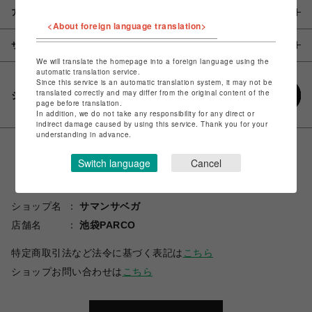
アイテム説明 / 素材
<About foreign language translation>
サイズ
We will translate the homepage into a foreign language using the
automatic translation service.
Since this service is an automatic translation system, it may not be
translated correctly and may differ from the original content of the
シェアする
page before translation.
In addition, we do not take any responsibility for any direct or
indirect damage caused by using this service. Thank you for your
understanding in advance.
Switch language
Cancel
ショップ名
サマンサベガ
店舗名
池袋PARCO
特定商取引法など法令に基づく表記は
こちら
ショップお問い合わせは
こちら