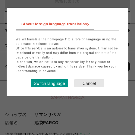
完売しました
お気に入りアイテムに追加
<About foreign language translation>
アイテム説明 / 素材
We will translate the homepage into a foreign language using the
automatic translation service.
サイズ
Since this service is an automatic translation system, it may not be
translated correctly and may differ from the original content of the
page before translation.
In addition, we do not take any responsibility for any direct or
シェアする
indirect damage caused by using this service. Thank you for your
understanding in advance.
Switch language
Cancel
ショップ名
サマンサベガ
店舗名
池袋PARCO
特定商取引法など法令に基づく表記は
こちら