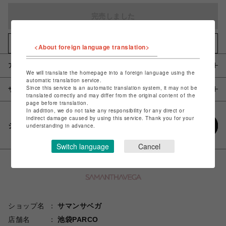
完売しました
お気に入りアイテムに追加
<About foreign language translation>
アイテム説明 / 素材
We will translate the homepage into a foreign language using the
automatic translation service.
Since this service is an automatic translation system, it may not be
サイズ
translated correctly and may differ from the original content of the
page before translation.
In addition, we do not take any responsibility for any direct or
indirect damage caused by using this service. Thank you for your
シェアする
understanding in advance.
Switch language
Cancel
ショップ名
サマンサベガ
店舗名
池袋PARCO