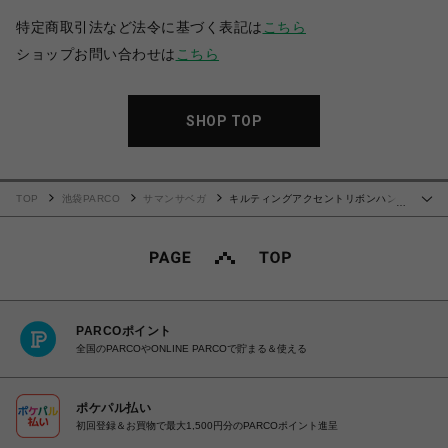
特定商取引法など法令に基づく表記は
こちら
ショップお問い合わせは
こちら
SHOP TOP
TOP
池袋PARCO
サマンサベガ
キルティングアクセントリボンハンド
…
バッグ【ブラック】
PARCOポイント
全国のPARCOやONLINE PARCOで貯まる＆使える
ポケパル払い
初回登録＆お買物で最大1,500円分のPARCOポイント進呈