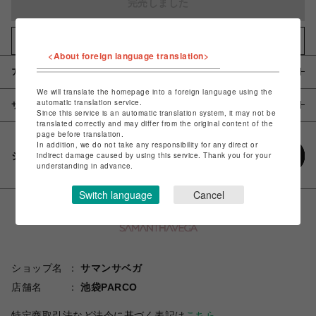
完売しました
お気に入りアイテムに追加
<About foreign language translation>
アイテム説明 / 素材
We will translate the homepage into a foreign language using the
automatic translation service.
サイズ
Since this service is an automatic translation system, it may not be
translated correctly and may differ from the original content of the
page before translation.
In addition, we do not take any responsibility for any direct or
シェアする
indirect damage caused by using this service. Thank you for your
understanding in advance.
Switch language
Cancel
ショップ名
サマンサベガ
店舗名
池袋PARCO
特定商取引法など法令に基づく表記は
こちら