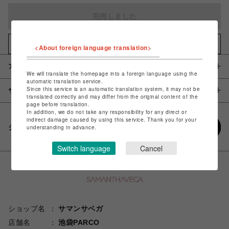
完売しました
お気に入りアイテムに追加
<About foreign language translation>
アイテム説明 / 素材
We will translate the homepage into a foreign language using the
automatic translation service.
Since this service is an automatic translation system, it may not be
サイズ
translated correctly and may differ from the original content of the
page before translation.
In addition, we do not take any responsibility for any direct or
indirect damage caused by using this service. Thank you for your
シェアする
understanding in advance.
Switch language
Cancel
ショップ名
サマンサベガ
店舗名
池袋PARCO