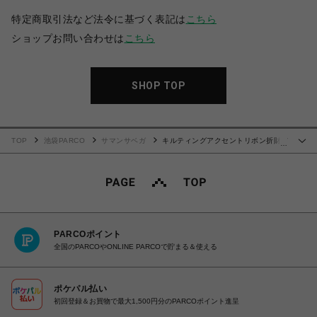
特定商取引法など法令に基づく表記は
こちら
ショップお問い合わせは
こちら
SHOP TOP
TOP
池袋PARCO
サマンサベガ
キルティングアクセントリボン折財布
…
【ベージュ】
PARCOポイント
全国のPARCOやONLINE PARCOで貯まる＆使える
ポケパル払い
初回登録＆お買物で最大1,500円分のPARCOポイント進呈