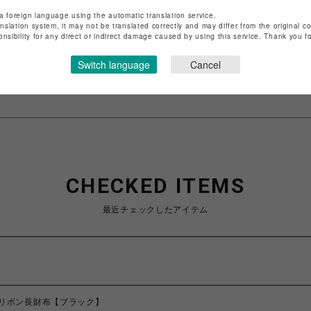
a foreign language using the automatic translation service.
ショップ名
サマンサベガ
anslation system, it may not be translated correctly and may differ from the original c
店舗名
池袋PARCO
onsibility for any direct or indirect damage caused by using this service. Thank you 
特定商取引法など法令に基づく表記は
Switch language
こちら
Cancel
ショップお問い合わせは
こちら
CHECKED ITEMS
最近チェックしたアイテム
リボン長財布【ブラック】