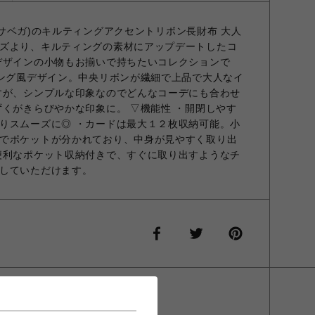
マンサベガ)のキルティングアクセントリボン長財布 大人
ズより、キルティングの素材にアップデートしたコ
デザインの小物もお揃いで持ちたいコレクションで
ィング風デザイン。中央リボンが繊細で上品で大人なイ
すが、シンプルな印象なのでどんなコーデにも合わせ
ずくがきらびやかな印象に。 ▽機能性 ・開閉しやす
りスムーズに◎ ・カードは最大１２枚収納可能。小
でポケットが分かれており、中身が見やすく取り出
便利なポケット収納付きで、すぐに取り出すようなチ
していただけます。