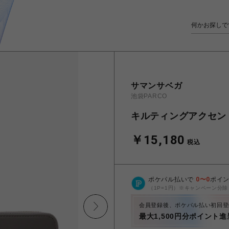
サマンサベガ
池袋PARCO
キルティングアクセン
￥15,180
税込
ポケパル払いで
0
〜
0
ポイ
（1P=1円）※キャンペーン分除
会員登録後、ポケパル払い初回登
最大1,500円分ポイント進