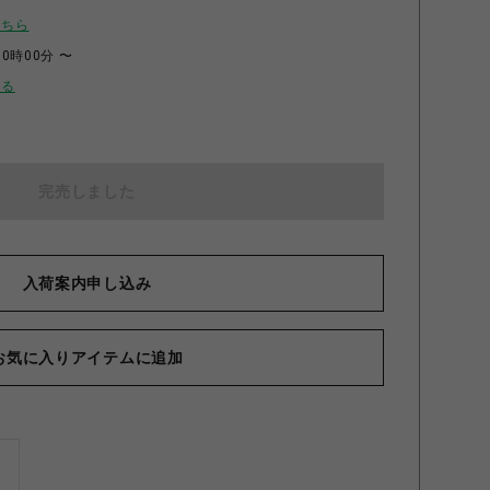
こちら
00時00分 〜
せる
完売しました
入荷案内申し込み
お気に入りアイテムに追加
ズ