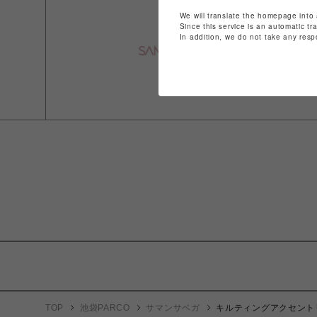
We will translate the homepage into 
Since this service is an automatic tr
In addition, we do not take any resp
TOP
池袋PARCO
サマンサベガ
キルティングアクセント