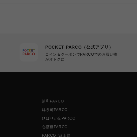
POCKET PARCO（公式アプリ）
コイン＆クーポンでPARCOでのお買い物
がオトクに
浦和PARCO
錦糸町PARCO
ひばりが丘PARCO
心斎橋PARCO
PARCO_ya上野