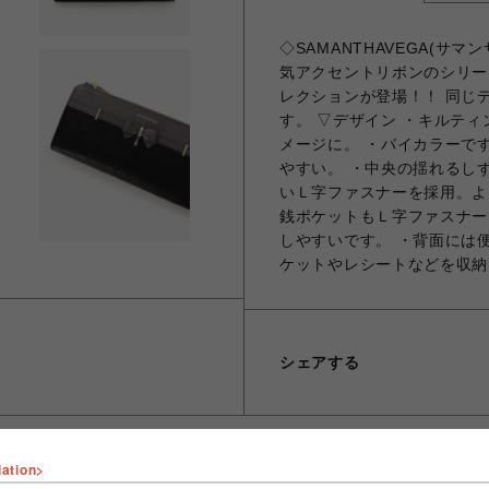
◇SAMANTHAVEGA(サ
気アクセントリボンのシリー
レクションが登場！！ 同じ
す。 ▽デザイン ・キルテ
メージに。 ・バイカラーで
やすい。 ・中央の揺れるし
いＬ字ファスナーを採用。よ
銭ポケットもＬ字ファスナー
しやすいです。 ・背面には
ケットやレシートなどを収納
シェアする
lation>