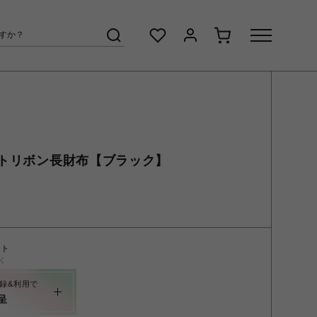
トリボン長財布【ブラック】
ント
く
録&利用で
呈