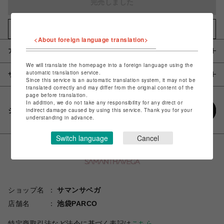
完売しました
お気に入りアイテムに追加
<About foreign language translation>
アイテム説明 / 素材
We will translate the homepage into a foreign language using the
automatic translation service.
サイズ
Since this service is an automatic translation system, it may not be
translated correctly and may differ from the original content of the
page before translation.
In addition, we do not take any responsibility for any direct or
シェアする
indirect damage caused by using this service. Thank you for your
understanding in advance.
Switch language
Cancel
ショップ名
サマンサベガ
店舗名
池袋PARCO
特定商取引法など法令に基づく表記は
こちら